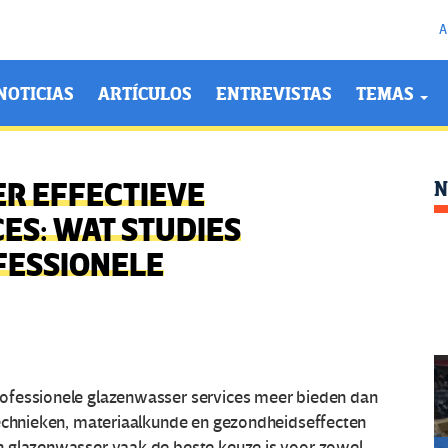
A
NOTICIAS
ARTÍCULOS
ENTREVISTAS
TEMAS
R EFFECTIEVE
N
ES: WAT STUDIES
FESSIONELE
ofessionele glazenwasser services meer bieden dan
technieken, materiaalkunde en gezondheidseffecten
n glazenwasser vaak de beste keuze is voor zowel