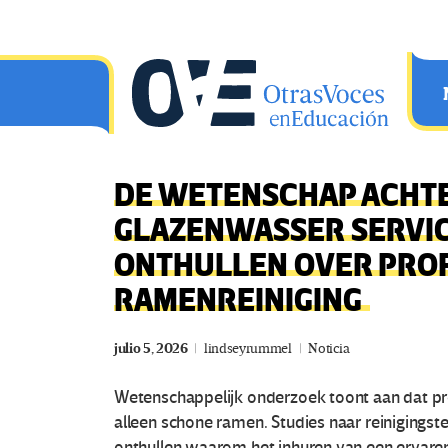
Saltar al contenido principal
OtrasVocesenEducacion.org
DE WETENSCHAP ACHTE
GLAZENWASSER SERVIC
ONTHULLEN OVER PRO
RAMENREINIGING
julio 5, 2026
lindseyrummel
Noticia
Wetenschappelijk onderzoek toont aan dat pr
alleen schone ramen. Studies naar reinigings
onthullen waarom het inhuren van een ervare