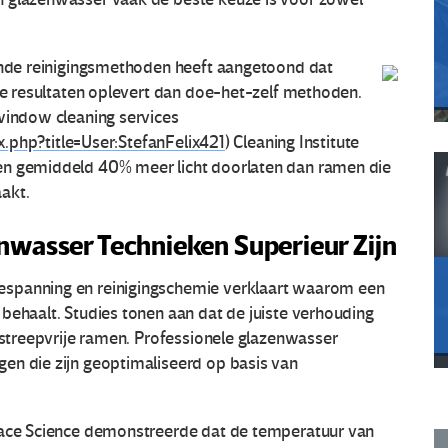
lende reinigingsmethoden heeft aangetoond dat
ere resultaten oplevert dan doe-het-zelf methoden.
 window cleaning services
ex.php?title=User:StefanFelix421
) Cleaning Institute
en gemiddeld 40% meer licht doorlaten dan ramen die
akt.
nwasser Technieken Superieur Zijn
espanning en reinigingschemie verklaart waarom een
behaalt. Studies tonen aan dat de juiste verhouding
r streepvrije ramen. Professionele glazenwasser
en die zijn geoptimaliseerd op basis van
rface Science demonstreerde dat de temperatuur van