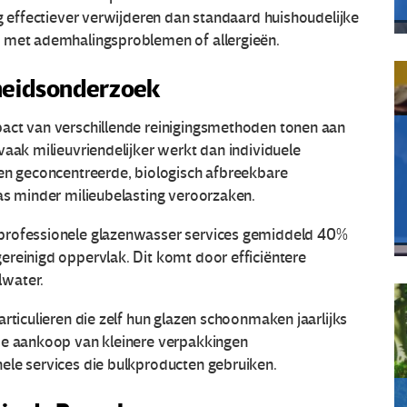
ng effectiever verwijderen dan standaard huishoudelijke
n met ademhalingsproblemen of allergieën.
heidsonderzoek
pact van verschillende reinigingsmethoden tonen aan
vaak milieuvriendelijker werkt dan individuele
ken geconcentreerde, biologisch afbreekbare
as minder milieubelasting veroorzaken.
 professionele glazenwasser services gemiddeld 40%
ereinigd oppervlak. Dit komt door efficiëntere
lwater.
rticulieren die zelf hun glazen schoonmaken jaarlijks
de aankoop van kleinere verpakkingen
ele services die bulkproducten gebruiken.