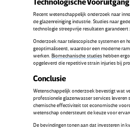
E
Technologische Vooruitgang 
d
Recent wetenschappelijk onderzoek naar innov
de glazenreiniging industrie. Studies naar g
u
technologie streepvrije resultaten garandeer
c
Onderzoek naar telescopische systemen en ho
geoptimaliseerd, waardoor een moderne ramenw
a
werken.
Biomechanische studies
hebben ergo
c
opgeleverd die repetitive strain injuries bij p
i
Conclusie
o
Wetenschappelijk onderzoek bevestigt wat ve
professionele glazenwasser services leveren 
n
chemische effectiviteit tot economische voor
wetenschap ondersteunt de keuze voor ervare
.
De bevindingen tonen aan dat investeren in kwa
o