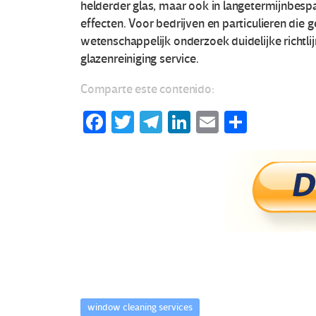
helderder glas, maar ook in langetermijnbesp
r
effecten. Voor bedrijven en particulieren die
wetenschappelijk onderzoek duidelijke richtlij
g
glazenreiniging service.
Comparte este contenido:
Fa
T
Te
Li
E
C
ce
wi
le
n
m
o
b
tt
gr
ke
ail
m
o
er
a
dI
p
o
m
n
ar
k
tir
window cleaning services