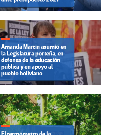
Amanda Martin asumió en
la Legislatura porteña, en
defensa de la educación
pública y en apoyo al
pueblo boliviano
El termómetro de la