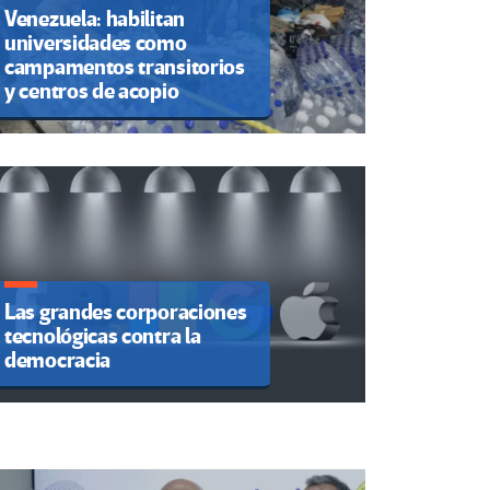
Venezuela: habilitan
universidades como
campamentos transitorios
y centros de acopio
Las grandes corporaciones
La inteligencia artificial
tecnológicas contra la
deja a las mujeres
democracia
expuestas a más
estereotipos y violencia