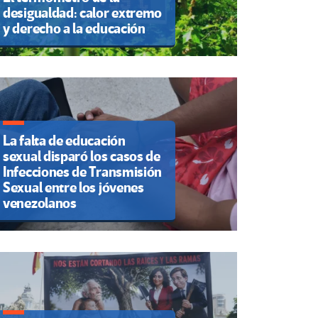
desigualdad: calor extremo
y derecho a la educación
La falta de educación
sexual disparó los casos de
Infecciones de Transmisión
Sexual entre los jóvenes
venezolanos