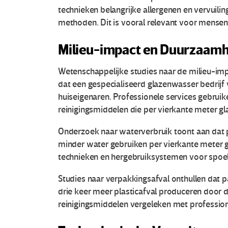
r
technieken belangrijke allergenen en vervuili
methoden. Dit is vooral relevant voor mense
a
Milieu-impact en Duurzaam
s
V
Wetenschappelijke studies naar de milieu-im
dat een gespecialiseerd glazenwasser bedrijf 
o
huiseigenaren. Professionele services gebrui
reinigingsmiddelen die per vierkante meter gl
c
Onderzoek naar waterverbruik toont aan dat
e
minder water gebruiken per vierkante meter g
technieken en hergebruiksystemen voor spoe
s
Studies naar verpakkingsafval onthullen dat pa
e
drie keer meer plasticafval produceren door 
n
reinigingsmiddelen vergeleken met profession