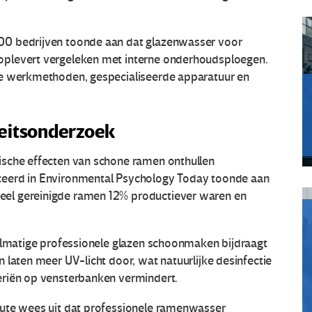
00 bedrijven toonde aan dat glazenwasser voor
oplevert vergeleken met interne onderhoudsploegen.
re werkmethoden, gespecialiseerde apparatuur en
teitsonderzoek
ische effecten van schone ramen onthullen
ceerd in Environmental Psychology Today toonde aan
el gereinigde ramen 12% productiever waren en
gelmatige professionele glazen schoonmaken bijdraagt
 laten meer UV-licht door, wat natuurlijke desinfectie
eriën op vensterbanken vermindert.
tute wees uit dat professionele ramenwasser