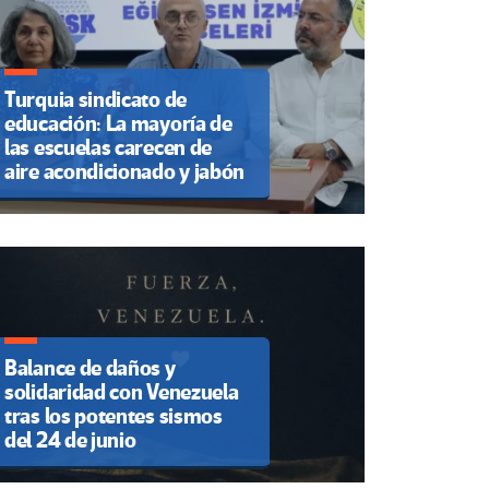
Turquia sindicato de
educación: La mayoría de
las escuelas carecen de
aire acondicionado y jabón
Balance de daños y
solidaridad con Venezuela
tras los potentes sismos
del 24 de junio