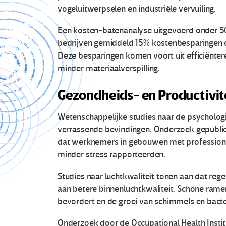
vogeluitwerpselen en industriële vervuiling.
Een kosten-batenanalyse uitgevoerd onder 5
bedrijven gemiddeld 15% kostenbesparingen 
Deze besparingen komen voort uit efficiënte
minder materiaalverspilling.
Gezondheids- en Productivi
Wetenschappelijke studies naar de psycholog
verrassende bevindingen. Onderzoek gepubli
dat werknemers in gebouwen met professione
minder stress rapporteerden.
Studies naar luchtkwaliteit tonen aan dat re
O
aan betere binnenluchtkwaliteit. Schone ramen
bevordert en de groei van schimmels en bact
t
Onderzoek door de Occupational Health Insti