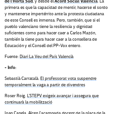
de l’Horta Sud
Acord Social Valencià
, y desde el
. La
primera es que la capacidad de mentir, hacerse el sordo
y mantenerse impertérrito ante la protesta ciudadana
de este Consell es inmensa. Pero, también, que si el
pueblo valenciano tiene la resiliencia y dignidad
suficientes como para hacer caer a Carlos Mazón,
también la tiene para hacer caer a la consellera de
Educación y el Consell del PP-Vox entero.
Fuente:
Diari La Veu del País Valencià
+ Info:
Sebastià Carratalà.
El professorat vota suspendre
temporalment la vaga a partir de divendres
Roser Roig.
L’STEPV exigeix avançar i assegura que
continuarà la mobilització
Joan Canela.
Alcen l’acampada docent de la plaça de la