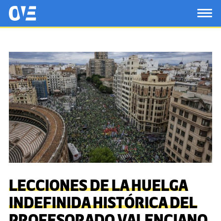
Saltar al contenido principal
OtrasVocesenEducacion.org
TOG
LECCIONES DE LA HUELGA
INDEFINIDA HISTÓRICA DEL
PROFESORADO VALENCIANO