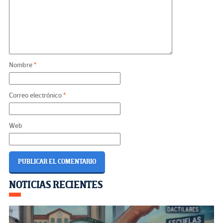
Nombre
*
Correo electrónico
*
Web
Navegación
NOTICIAS RECIENTES
de
entradas