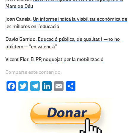
Mare de Déu
Joan Canela.
Un informe indica la viabilitat econòmica de
les millores en l’educació
David Garrido.
Educació pública, de qualitat i —no ho
oblidem— “en valencià”
Vicent Flor.
El PP, noquejat per la mobilització
Comparte este contenido:
Fa
T
Te
Li
E
C
ce
wi
le
n
m
o
b
tt
gr
ke
ail
m
o
er
a
dI
p
o
m
n
ar