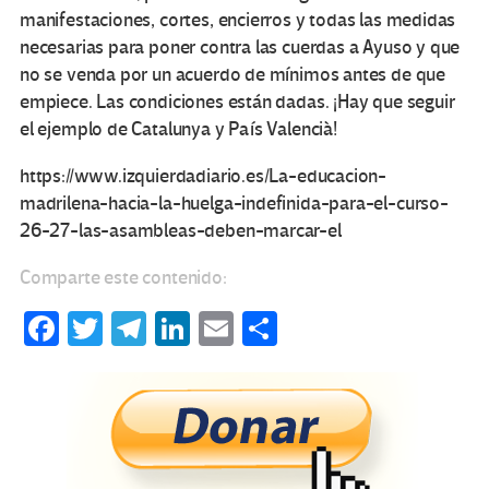
manifestaciones, cortes, encierros y todas las medidas
necesarias para poner contra las cuerdas a Ayuso y que
no se venda por un acuerdo de mínimos antes de que
empiece. Las condiciones están dadas. ¡Hay que seguir
el ejemplo de Catalunya y País Valencià!
https://www.izquierdadiario.es/La-educacion-
madrilena-hacia-la-huelga-indefinida-para-el-curso-
26-27-las-asambleas-deben-marcar-el
Comparte este contenido:
Fa
T
Te
Li
E
C
ce
wi
le
n
m
o
b
tt
gr
ke
ail
m
o
er
a
dI
p
o
m
n
ar