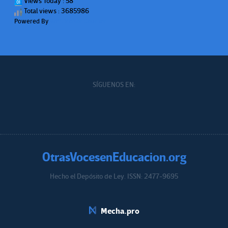
Views Today : 58
Total views : 3685986
Powered By
WPS Visitor Counter
SÍGUENOS EN:
OtrasVocesenEducacion.org
Hecho el Depósito de Ley. ISSN: 2477-9695
Educacion.org
Mecha.pro