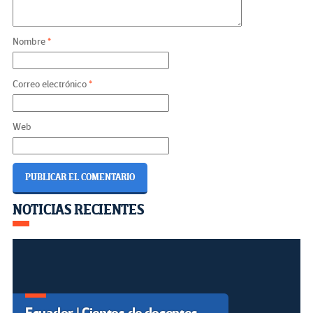
Nombre
*
Correo electrónico
*
Web
Navegación
NOTICIAS RECIENTES
de
entradas