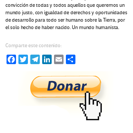
convicción de todas y todos aquellos que queremos un
mundo justo, con igualdad de derechos y oportunidades
de desarrollo para todo ser humano sobre la Tierra, por
el solo hecho de haber nacido. Un mundo humanista.
Comparte este contenido:
Fa
T
Te
Li
E
C
ce
wi
le
n
m
o
b
tt
gr
ke
ail
m
o
er
a
dI
p
o
m
n
ar
k
tir