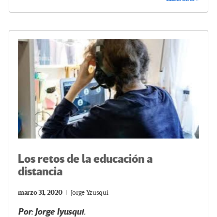
b
tt
gr
ke
ail
m
o
er
a
dI
p
o
m
n
ar
k
tir
Los retos de la educación a
distancia
marzo 31, 2020
Jorge Yzusqui
Por: Jorge Iyusqui.