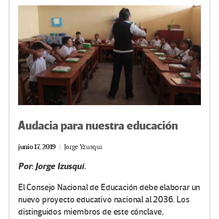
o
m
n
ar
k
tir
Audacia para nuestra educación
junio 17, 2019
Jorge Yzusqui
Por: Jorge Izusqui.
El Consejo Nacional de Educación debe elaborar un
nuevo proyecto educativo nacional al 2036. Los
distinguidos miembros de este cónclave,