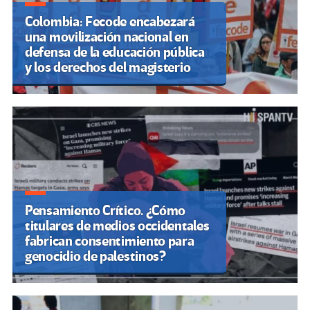
Colombia: Fecode encabezará
una movilización nacional en
defensa de la educación pública
y los derechos del magisterio
Pensamiento Crítico. ¿Cómo
titulares de medios occidentales
fabrican consentimiento para
genocidio de palestinos?