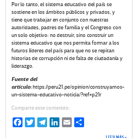
Por lo tanto, el sistema educativo del país se
sostiene en los ámbitos públicos y privados, y
tiene que trabajar en conjunto con nuestras
autoridades, padres de familia y el Congreso con
un solo objetivo: no destruir, sino construir un
sistema educativo que nos permita formar a los
futuros líderes del país para que no se repitan
historias de corrupción ni de falta de ciudadanía y
liderazgo.
Fuente del
artículo:
https://peru21.pe/opinion/construyamos-
un-sistema-educativo-noticia/?ref=p21r
Comparte este contenido:
Fa
T
Te
Li
E
C
ce
wi
le
n
m
o
LEER MÁS »