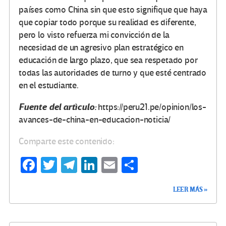
países como China sin que esto signifique que haya
que copiar todo porque su realidad es diferente,
pero lo visto refuerza mi convicción de la
necesidad de un agresivo plan estratégico en
educación de largo plazo, que sea respetado por
todas las autoridades de turno y que esté centrado
en el estudiante.
Fuente del artìculo:
https://peru21.pe/opinion/los-
avances-de-china-en-educacion-noticia/
Comparte este contenido:
Fa
T
Te
Li
E
C
ce
wi
le
n
m
o
LEER MÁS »
b
tt
gr
ke
ail
m
o
er
a
dI
p