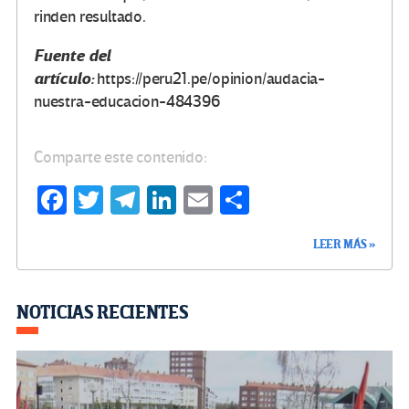
rinden resultado.
Fuente del
artículo:
https://peru21.pe/opinion/audacia-
nuestra-educacion-484396
Comparte este contenido:
Fa
T
Te
Li
E
C
ce
wi
le
n
m
o
LEER MÁS »
b
tt
gr
ke
ail
m
o
er
a
dI
p
o
m
n
ar
NOTICIAS RECIENTES
k
tir