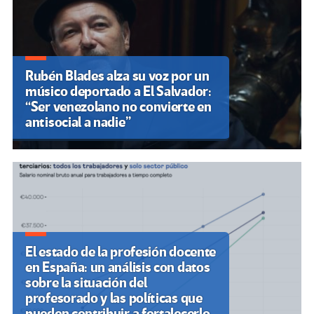
Rubén Blades alza su voz por un
músico deportado a El Salvador:
“Ser venezolano no convierte en
antisocial a nadie”
El estado de la profesión docente
en España: un análisis con datos
sobre la situación del
profesorado y las políticas que
pueden contribuir a fortalecerlo