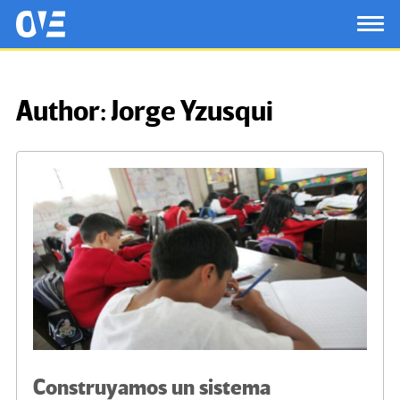
Saltar al contenido principal
OtrasVocesenEducacion.org
TOG
Author:
Jorge Yzusqui
Construyamos un sistema