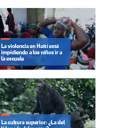
La violencia en Haití está
impidiendo a los niños ir a
la escuela
La cultura superior: ¿La del