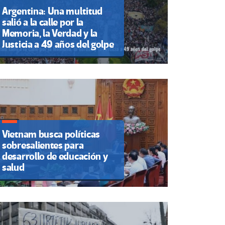
Argentina: Una multitud
salió a la calle por la
Memoria, la Verdad y la
Justicia a 49 años del golpe
Vietnam busca políticas
sobresalientes para
desarrollo de educación y
salud