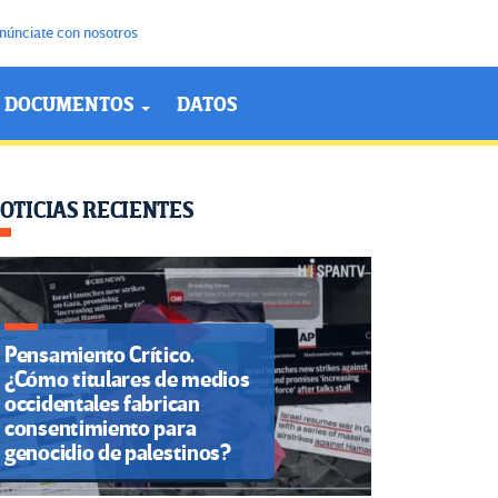
núnciate con nosotros
DOCUMENTOS
DATOS
OTICIAS RECIENTES
Pensamiento Crítico.
¿Cómo titulares de medios
occidentales fabrican
consentimiento para
genocidio de palestinos?