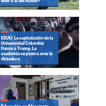
líder o la del matón?
EEUU: La capitulación de la
Universidad Columbia
frente a Trump. La
academia se postra ante la
dictadura