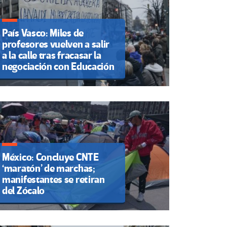
País Vasco: Miles de
profesores vuelven a salir
a la calle tras fracasar la
negociación con Educación
México: Concluye CNTE
‘maratón’ de marchas;
manifestantes se retiran
del Zócalo