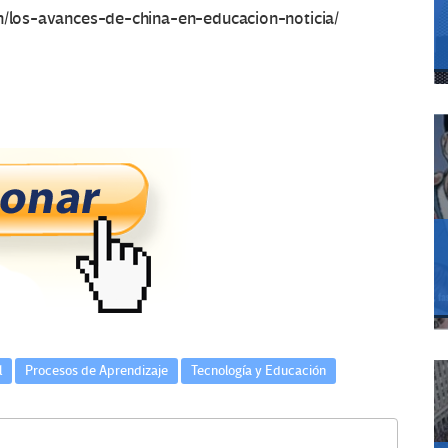
on/los-avances-de-china-en-educacion-noticia/
l
Procesos de Aprendizaje
Tecnología y Educación