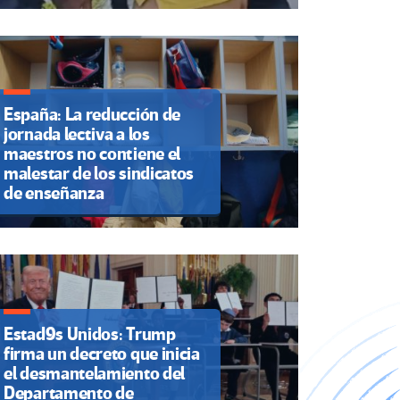
España: La reducción de
jornada lectiva a los
maestros no contiene el
malestar de los sindicatos
de enseñanza
Estad9s Unidos: Trump
firma un decreto que inicia
el desmantelamiento del
Departamento de