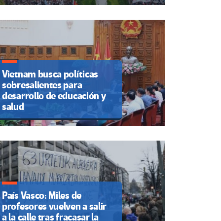
Vietnam busca políticas
sobresalientes para
desarrollo de educación y
salud
País Vasco: Miles de
profesores vuelven a salir
a la calle tras fracasar la