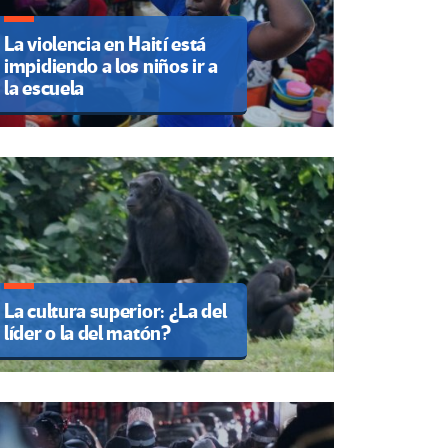
La violencia en Haití está
impidiendo a los niños ir a
la escuela
La cultura superior: ¿La del
líder o la del matón?