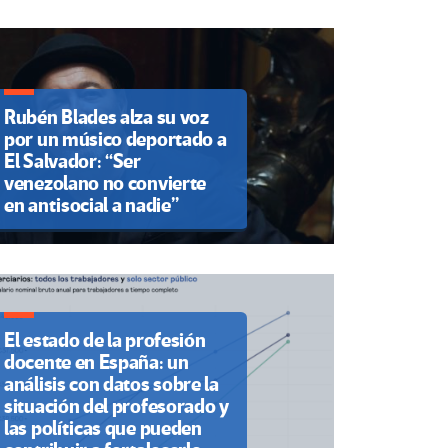
Rubén Blades alza su voz
por un músico deportado a
El Salvador: “Ser
venezolano no convierte
en antisocial a nadie”
El estado de la profesión
docente en España: un
análisis con datos sobre la
situación del profesorado y
las políticas que pueden