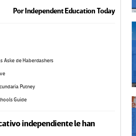
Por Independent Education Today
ñas Aske de Haberdashers
ove
ecundaria Putney
chools Guide
cativo independiente le han