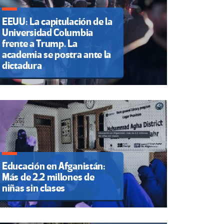
EEUU: La capitulación de la
Universidad Columbia
frente a Trump. La
academia se postra ante la
dictadura
Educación en Afganistán:
Más de 2.2 millones de
niñas sin clases