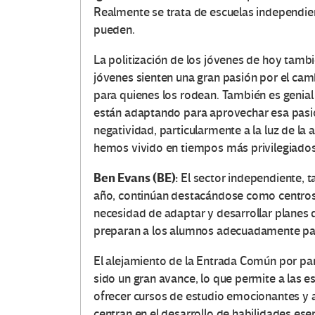
Realmente se trata de escuelas independi
pueden.
La politización de los jóvenes de hoy tamb
jóvenes sienten una gran pasión por el cam
para quienes los rodean.
También es genial 
están adaptando para aprovechar esa pasi
negatividad, particularmente a la luz de la
hemos vivido en tiempos más privilegiados y
Ben Evans (BE):
El sector independiente, t
año, continúan destacándose como centros
necesidad de adaptar y desarrollar planes 
preparan a los alumnos adecuadamente para
El alejamiento de la Entrada Común por par
sido un gran avance, lo que permite a las 
ofrecer cursos de estudio emocionantes y
centran en el desarrollo de habilidades ese