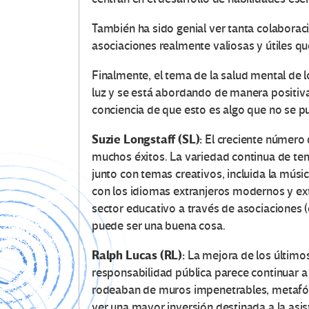
También ha sido genial ver tanta colaboraci
asociaciones realmente valiosas y útiles qu
Finalmente, el tema de la salud mental de l
luz y se está abordando de manera positiva
conciencia de que esto es algo que no se p
Suzie Longstaff (SL):
El creciente número
muchos éxitos.
La variedad continua de te
junto con temas creativos, incluida la músi
con los idiomas extranjeros modernos y ex
sector educativo a través de asociaciones (e
puede ser una buena cosa.
Ralph Lucas (RL):
La mejora de los últimos
responsabilidad pública parece continuar a
rodeaban de muros impenetrables, metafóric
ver una mayor inversión destinada a la asis