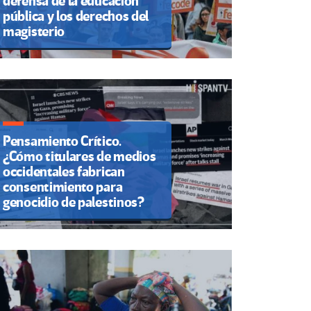
defensa de la educación
pública y los derechos del
magisterio
Pensamiento Crítico.
¿Cómo titulares de medios
occidentales fabrican
consentimiento para
genocidio de palestinos?