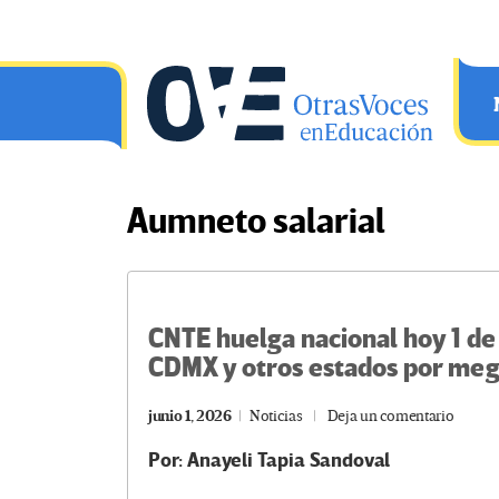
Saltar al contenido principal
OtrasVocesenEducacion.org
Aumneto salarial
CNTE huelga nacional hoy 1 de j
CDMX y otros estados por me
junio 1, 2026
Noticias
Deja un comentario
Por: Anayeli Tapia Sandoval