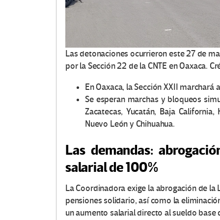
a
s
Las detonaciones ocurrieron este 27 de ma
V
por la Sección 22 de la CNTE en Oaxaca. C
o
En Oaxaca, la Sección XXII marchará a
Se esperan marchas y bloqueos simul
c
Zacatecas, Yucatán, Baja California, 
e
Nuevo León y Chihuahua.
s
Las demandas: abrogació
salarial de 100%
e
n
La Coordinadora exige la abrogación de la 
pensiones solidario, así como la eliminació
E
un aumento salarial directo al sueldo base