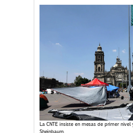
d
u
c
a
c
i
o
n
.
o
La CNTE insiste en mesas de primer nivel 
Sheinbaum.