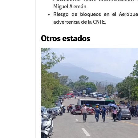
Miguel Alemán.
Riesgo de bloqueos en el Aeropuer
advertencia de la CNTE.
Otros estados
O
t
r