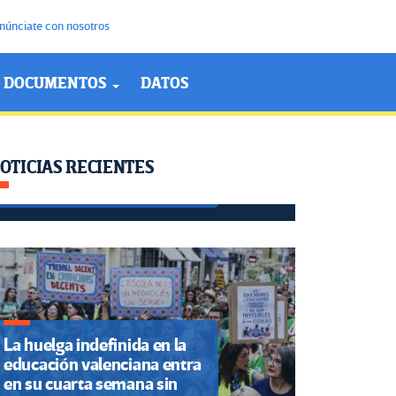
núnciate con nosotros
DOCUMENTOS
DATOS
CNTE huelga nacional hoy 1
de junio: calles cerradas y
rutas en CDMX y otros
OTICIAS RECIENTES
estados por megamarcha y
plantón
La huelga indefinida en la
educación valenciana entra
en su cuarta semana sin