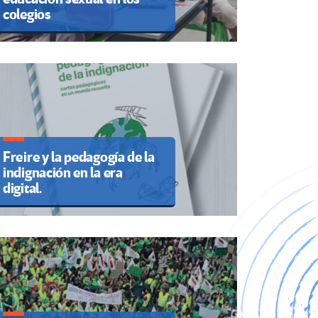
colegios
Freire y la pedagogía de la
indignación en la era
digital.