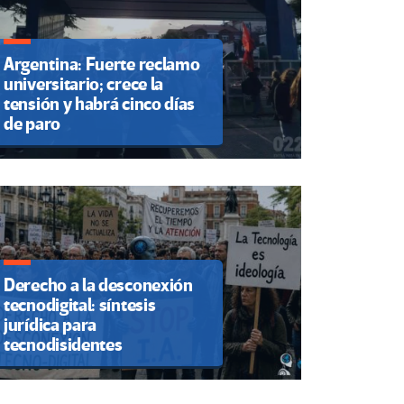
Argentina: Fuerte reclamo
universitario; crece la
tensión y habrá cinco días
de paro
Derecho a la desconexión
tecnodigital: síntesis
jurídica para
tecnodisidentes