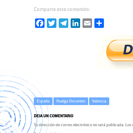
Comparte este contenido:
Fa
T
Te
Li
E
C
ce
wi
le
n
m
o
b
tt
gr
ke
ail
m
o
er
a
dI
p
o
m
n
ar
k
tir
España
Huelga Docentes
Valencia
DEJA UN COMENTARIO
Tu dirección de correo electrónico no será publicada.
Los 