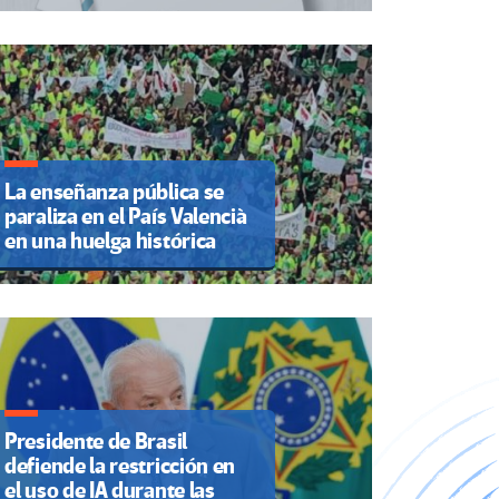
La enseñanza pública se
paraliza en el País Valencià
en una huelga histórica
Presidente de Brasil
defiende la restricción en
el uso de IA durante las