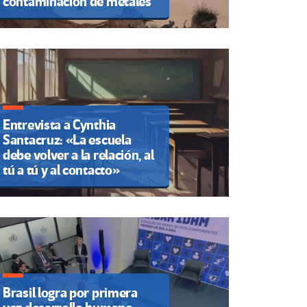
contaminación de metales
Entrevista a Cynthia
Santacruz: «La escuela
debe volver a la relación, al
tú a tú y al contacto»
Brasil logra por primera