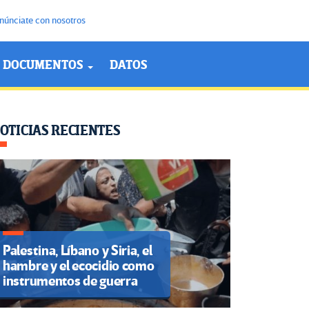
núnciate con nosotros
DOCUMENTOS
DATOS
OTICIAS RECIENTES
Palestina, Líbano y Siria, el
hambre y el ecocidio como
instrumentos de guerra