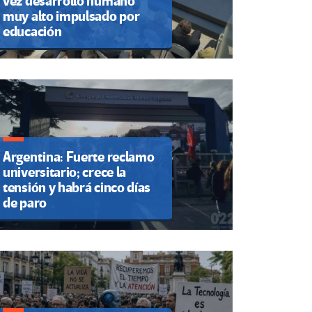
vez desarrollo humano
muy alto impulsado por
educación
Argentina: Fuerte reclamo
universitario; crece la
tensión y habrá cinco días
de paro