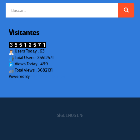
Buscar:
Visitantes
Users Today : 63
Total Users : 35512571
Views Today : 439
Total views : 3682131
Powered By
WPS Visitor Counter
SÍGUENOS EN: