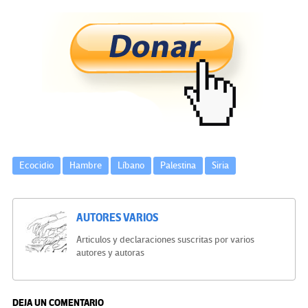
ce
wi
le
n
m
o
b
tt
gr
ke
ail
m
o
er
a
dI
p
o
m
n
ar
k
tir
Ecocidio
Hambre
Líbano
Palestina
Siria
AUTORES VARIOS
Articulos y declaraciones suscritas por varios
autores y autoras
DEJA UN COMENTARIO