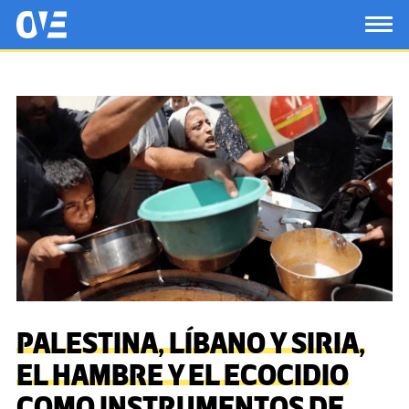
Saltar al contenido principal
OtrasVocesenEducacion.org
TOG
PALESTINA, LÍBANO Y SIRIA,
EL HAMBRE Y EL ECOCIDIO
COMO INSTRUMENTOS DE