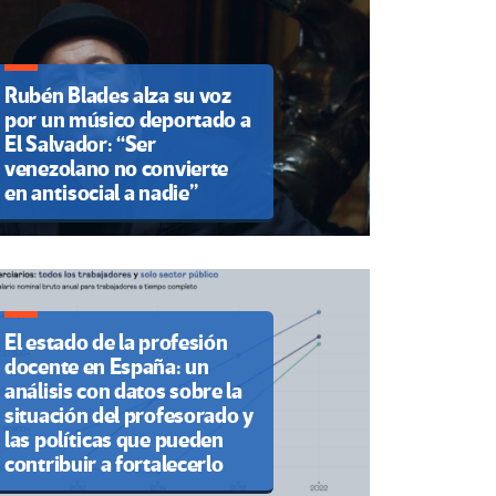
Rubén Blades alza su voz
por un músico deportado a
El Salvador: “Ser
venezolano no convierte
en antisocial a nadie”
El estado de la profesión
docente en España: un
análisis con datos sobre la
situación del profesorado y
las políticas que pueden
contribuir a fortalecerlo