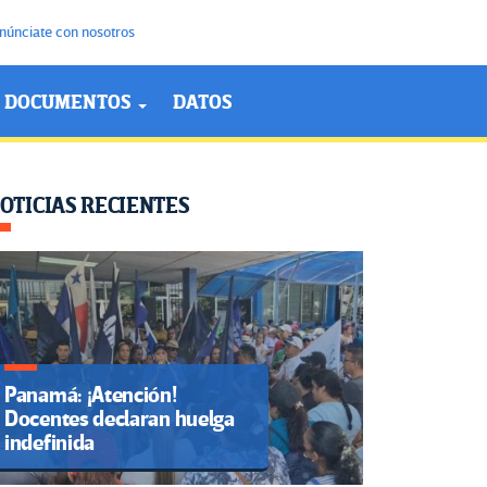
núnciate con nosotros
DOCUMENTOS
DATOS
OTICIAS RECIENTES
Panamá: ¡Atención!
Docentes declaran huelga
indefinida