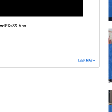
v=elRKs8S-Vho
LEER MÁS »