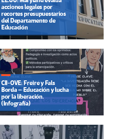
EE.UU: Maryland evalúa
acciones legales por
recortes presupuestarios
del Departamento de
Educación
CII-OVE: Freire y Fals
Borda – Educación y lucha
por la liberación.
(Infografía)