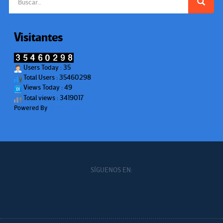
Visitantes
Users Today : 35
Total Users : 35460298
Views Today : 49
Total views : 3419017
Powered By
WPS Visitor Counter
SÍGUENOS EN: