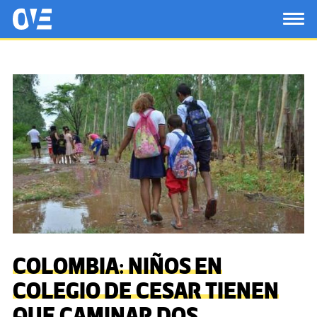
Saltar al contenido principal
OtrasVocesenEducacion.org
TOG
COLOMBIA: NIÑOS EN
COLEGIO DE CESAR TIENEN
QUE CAMINAR DOS