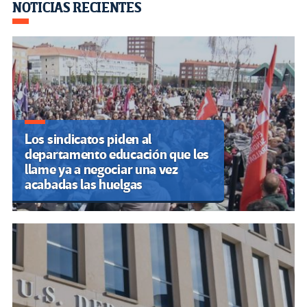
Navegación
NOTICIAS RECIENTES
de
entradas
Los sindicatos piden al
departamento educación que les
llame ya a negociar una vez
acabadas las huelgas