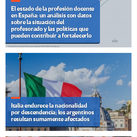
El estado de la profesión docente
en España: un análisis con datos
sobre la situación del
profesorado y las políticas que
pueden contribuir a fortalecerlo
Italia endurece la nacionalidad
por descendencia; los argentinos
resultan sumamente afectados