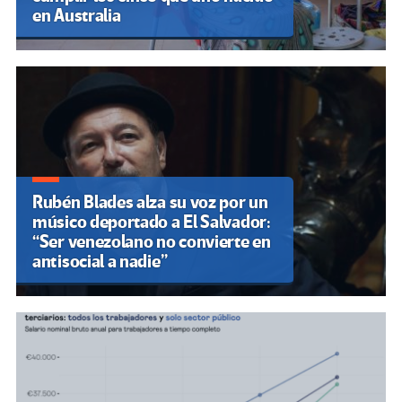
en Australia
Rubén Blades alza su voz por un
músico deportado a El Salvador:
“Ser venezolano no convierte en
antisocial a nadie”