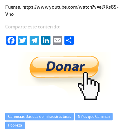
Fuente: https://www.youtube.com/watch?v=elRKs8S-
Vho
Comparte este contenido:
Fa
T
Te
Li
E
C
ce
wi
le
n
m
o
b
tt
gr
ke
ail
m
o
er
a
dI
p
o
m
n
ar
k
tir
Carencias Básicas de Infraestructuras
Niños que Caminan
Pobreza