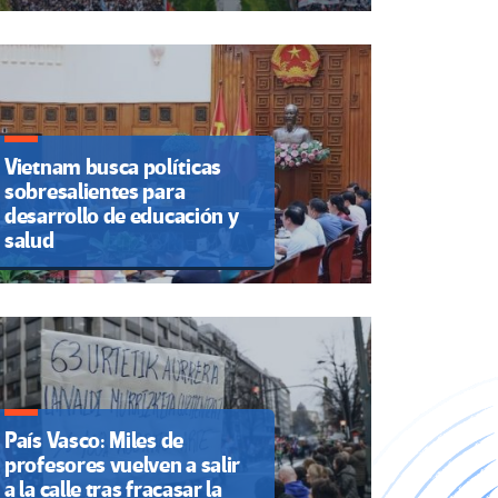
Vietnam busca políticas
sobresalientes para
desarrollo de educación y
salud
País Vasco: Miles de
profesores vuelven a salir
a la calle tras fracasar la