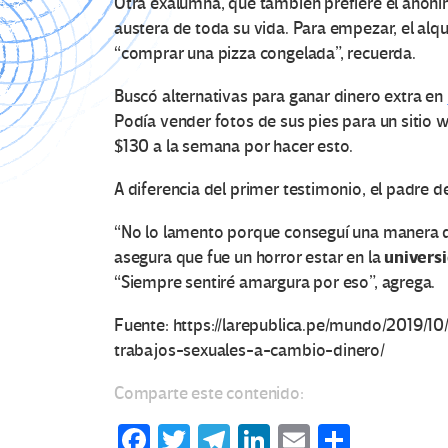
Otra exalumna, que también prefiere el anon
austera de toda su vida. Para empezar, el alqu
“comprar una pizza congelada”, recuerda.
Buscó alternativas para ganar dinero extra en
Podía vender fotos de sus pies para un sitio
$130 a la semana por hacer esto.
A diferencia del primer testimonio, el padre de
“No lo lamento porque conseguí una manera de
univers
asegura que fue un horror estar en la
“Siempre sentiré amargura por eso”, agrega.
Fuente: https://larepublica.pe/mundo/2019/10
trabajos-sexuales-a-cambio-dinero/
Comparte este contenido:
Fa
T
Te
Li
E
C