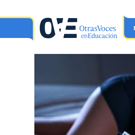
Saltar al contenido principal
OtrasVocesenEducacion.org