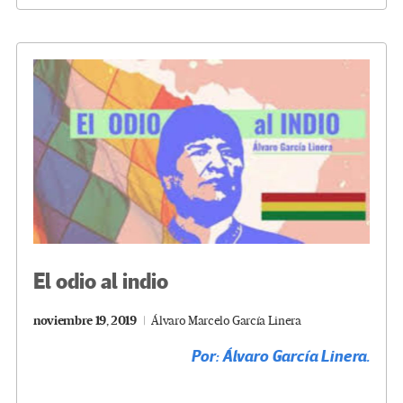
o
er
a
dI
p
o
m
n
ar
k
tir
El odio al indio
noviembre 19, 2019
Álvaro Marcelo García Linera
Por: Álvaro García Linera.