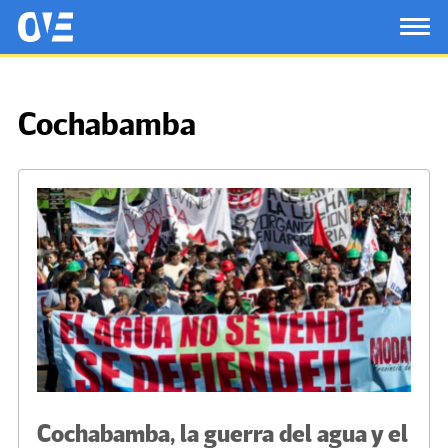
Saltar al contenido principal
OtrasVocesenEducacion.org
TOG
Cochabamba
Cochabamba, la guerra del agua y el