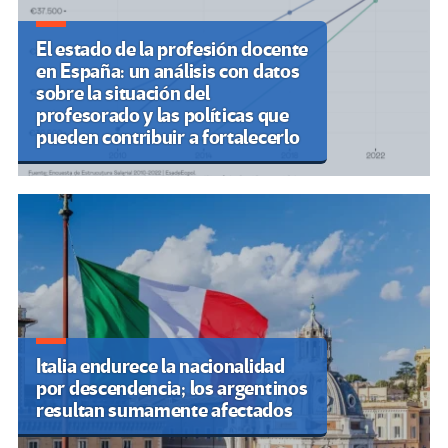
El estado de la profesión docente
en España: un análisis con datos
sobre la situación del
profesorado y las políticas que
pueden contribuir a fortalecerlo
Italia endurece la nacionalidad
por descendencia; los argentinos
resultan sumamente afectados