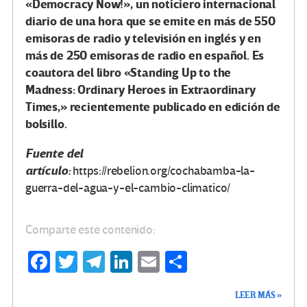
«Democracy Now!», un noticiero internacional
diario de una hora que se emite en más de 550
emisoras de radio y televisión en inglés y en
más de 250 emisoras de radio en español. Es
coautora del libro «Standing Up to the
Madness: Ordinary Heroes in Extraordinary
Times,» recientemente publicado en edición de
bolsillo.
Fuente del
artículo:
https://rebelion.org/cochabamba-la-
guerra-del-agua-y-el-cambio-climatico/
Comparte este contenido:
Fa
T
Te
Li
E
C
ce
wi
le
n
m
o
LEER MÁS »
b
tt
gr
ke
ail
m