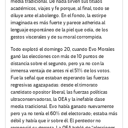
media tradicional. De nada sirven sus títulos
académicos, viajes y fe porque, al final, todo se
diluye ante el abolengo. En el fondo, la estirpe
imaginada es más fuerte y parece adherida al
lenguaje espontáneo de la piel que odia, de los
gestos viscerales y de su moral corrompida.
Todo explotó el domingo 20, cuando Evo Morales
ganó las elecciones con más de 10 puntos de
distancia sobre el segundo, pero ya no con la
inmensa ventaja de antes ni el 51% de los votos.
Fue la señal que estaban esperando las fuerzas
regresivas agazapadas: desde el timorato
candidato opositor liberal, las fuerzas políticas
ultraconservadoras, la OEA y la inefable clase
media tradicional. Evo había ganado nuevamente
pero ya no tenía el 60% del electorado; estaba más
débil y había que ir sobre él. El perdedor no
reconoció su derrota. La OEA habló de “elecciones