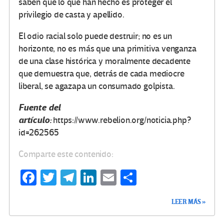
saben que lo que han hecho es proteger el
privilegio de casta y apellido.
El odio racial solo puede destruir; no es un
horizonte, no es más que una primitiva venganza
de una clase histórica y moralmente decadente
que demuestra que, detrás de cada mediocre
liberal, se agazapa un consumado golpista.
Fuente del
artículo:
https://www.rebelion.org/noticia.php?
id=262565
Comparte este contenido:
Fa
T
Te
Li
E
C
ce
wi
le
n
m
o
LEER MÁS »
b
tt
gr
ke
ail
m