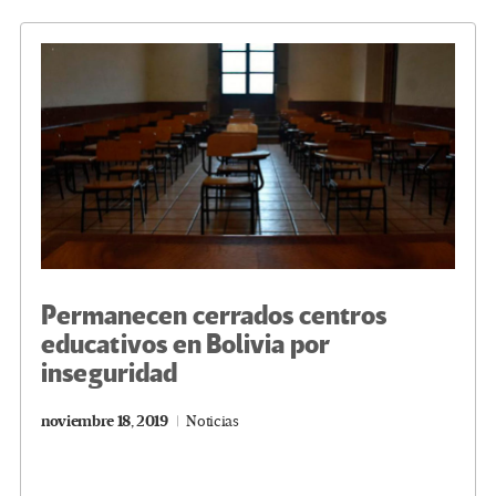
o
er
a
dI
p
o
m
n
ar
k
tir
Permanecen cerrados centros
educativos en Bolivia por
inseguridad
noviembre 18, 2019
Noticias