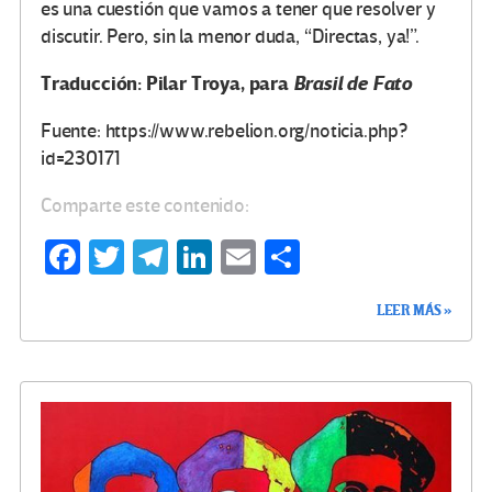
es una cuestión que vamos a tener que resolver y
discutir. Pero, sin la menor duda, “Directas, ya!”.
Traducción: Pilar Troya, para
Brasil de Fato
Fuente: https://www.rebelion.org/noticia.php?
id=230171
Comparte este contenido:
Fa
T
Te
Li
E
C
ce
wi
le
n
m
o
LEER MÁS »
b
tt
gr
ke
ail
m
o
er
a
dI
p
o
m
n
ar
k
tir