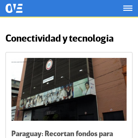
Saltar al contenido principal
OtrasVocesenEducacion.org
TOG
Conectividad y tecnologia
Paraguay: Recortan fondos para