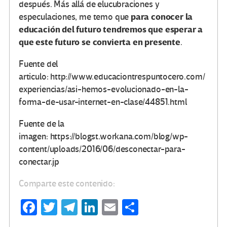
después. Más allá de elucubraciones y
para conocer la
especulaciones, me temo que
educación del futuro tendremos que esperar a
que este futuro se convierta en presente
.
Fuente del
articulo: http://www.educaciontrespuntocero.com/
experiencias/asi-hemos-evolucionado-en-la-
forma-de-usar-internet-en-clase/44851.html
Fuente de la
imagen: https://blogst.workana.com/blog/wp-
content/uploads/2016/06/desconectar-para-
conectar.jp
Comparte este contenido:
Fa
T
Te
Li
E
C
ce
wi
le
n
m
o