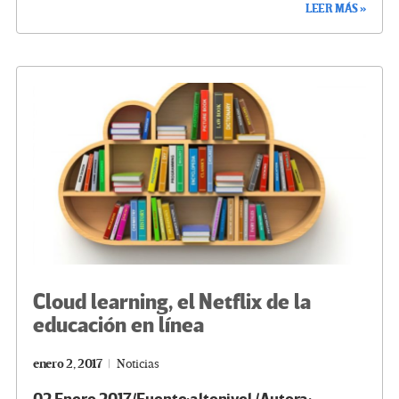
LEER MÁS »
b
tt
gr
ke
ail
m
o
er
a
dI
p
o
m
n
ar
k
tir
Cloud learning, el Netflix de la
educación en línea
enero 2, 2017
Noticias