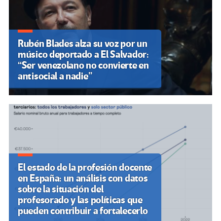
Rubén Blades alza su voz por un
músico deportado a El Salvador:
“Ser venezolano no convierte en
antisocial a nadie”
El estado de la profesión docente
en España: un análisis con datos
sobre la situación del
profesorado y las políticas que
pueden contribuir a fortalecerlo