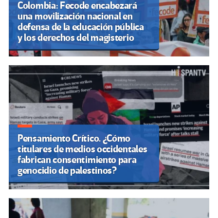
Colombia: Fecode encabezará
una movilización nacional en
defensa de la educación pública
y los derechos del magisterio
Pensamiento Crítico. ¿Cómo
titulares de medios occidentales
fabrican consentimiento para
genocidio de palestinos?