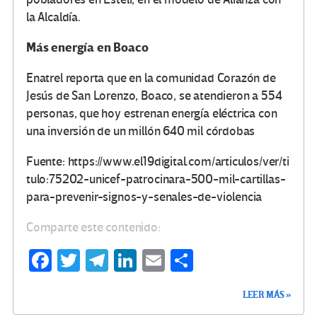
la Alcaldía.
Más energía en Boaco
Enatrel reporta que en la comunidad Corazón de
Jesús de San Lorenzo, Boaco, se atendieron a 554
personas, que hoy estrenan energía eléctrica con
una inversión de un millón 640 mil córdobas
Fuente: https://www.el19digital.com/articulos/ver/ti
tulo:75202-unicef-patrocinara-500-mil-cartillas-
para-prevenir-signos-y-senales-de-violencia
Comparte este contenido:
Fa
T
Te
Li
E
C
ce
wi
le
n
m
o
LEER MÁS »
b
tt
gr
ke
ail
m