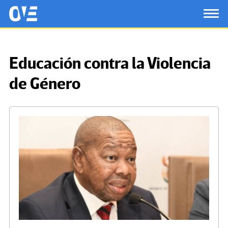
Saltar al contenido principal
OtrasVocesenEducacion.org
TOG
Educación contra la Violencia
de Género