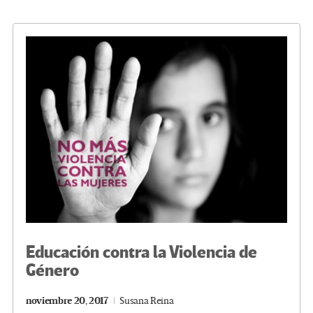
o
er
a
dI
p
o
m
n
ar
k
tir
Educación contra la Violencia de
Género
noviembre 20, 2017
Susana Reina