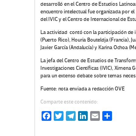
desarrolló en el Centro de Estudios Latino
encuentro intelectual fue organizada por e
del IVIC y el Centro de Internacional de Est
La actividad contó con la participación de
(Puerto Rico), Houria Bouteldja (Francia), J
Javier García (Andalucía) y Karina Ochoa (Mé
La jefa del Centro de Estudios de Transfor
Investigaciones Científicas (IVIC), Ximena 
para un extenso debate sobre temas necesar
Fuente: nota enviada a redacción OVE
Comparte este contenido:
Fa
T
Te
Li
E
C
ce
wi
le
n
m
o
b
tt
gr
ke
ail
m