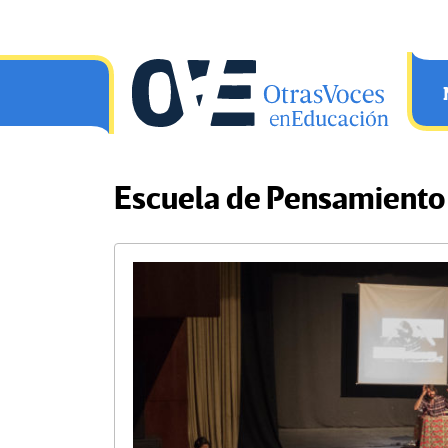
Saltar al contenido principal
OtrasVocesenEducacion.org
Escuela de Pensamiento