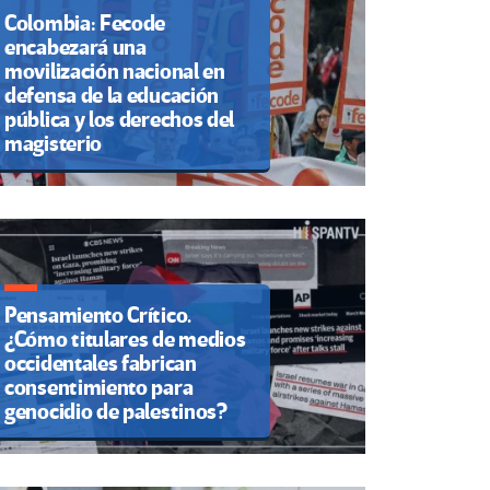
Colombia: Fecode
encabezará una
movilización nacional en
defensa de la educación
pública y los derechos del
magisterio
Pensamiento Crítico.
¿Cómo titulares de medios
occidentales fabrican
consentimiento para
genocidio de palestinos?