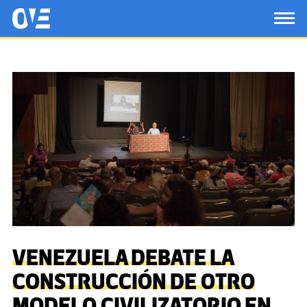
Saltar al contenido principal
OtrasVocesenEducacion.org
TOG
VENEZUELA DEBATE LA
CONSTRUCCIÓN DE OTRO
MODELO CIVILIZATORIO EN