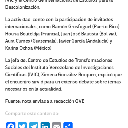
IVIC y el Centro de Internacional de Estudios para la
Descolonización.
La actividad contó con la participación de invitados
internacionales, como Ramón Grosfoguel (Puerto Rico),
Houria Bouteldja (Francia), Juan José Bautista (Bolivia),
Aura Cumes (Guatemala), Javier García (Andalucía) y
Karina Ochoa (México).
La jefa del Centro de Estudios de Transformaciones
Sociales del Instituto Venezolano de Investigaciones
Científicas (IVIC), Ximena González Broquen, explicó que
el encuentro sirvió para un extenso debate sobre temas
necesarios en la actualidad.
Fuente: nota enviada a redacción OVE
Comparte este contenido:
Fa
T
Te
Li
E
C