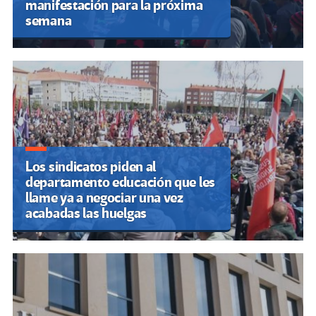
manifestación para la próxima
semana
Los sindicatos piden al
departamento educación que les
llame ya a negociar una vez
acabadas las huelgas