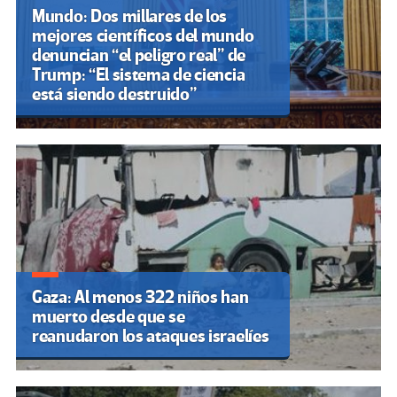
Mundo: Dos millares de los
mejores científicos del mundo
denuncian “el peligro real” de
Trump: “El sistema de ciencia
está siendo destruido”
Gaza: Al menos 322 niños han
muerto desde que se
reanudaron los ataques israelíes