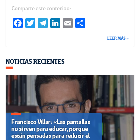
Comparte este contenido:
Fa
T
Te
Li
E
C
ce
wi
le
n
m
o
LEER MÁS »
b
tt
gr
ke
ail
m
o
er
a
dI
p
o
m
n
ar
NOTICIAS RECIENTES
k
tir
Francisco Villar: «Las pantallas
no sirven para educar, porque
están pensadas para reducir el