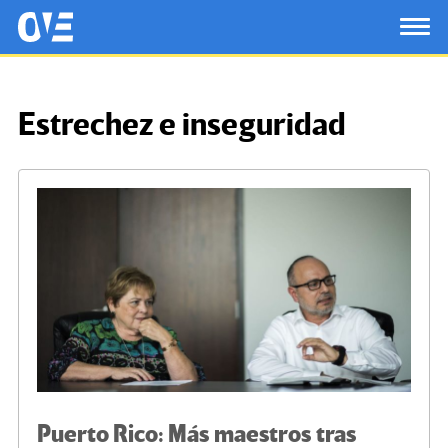
Saltar al contenido principal
OtrasVocesenEducacion.org
TOG
Estrechez e inseguridad
Puerto Rico: Más maestros tras