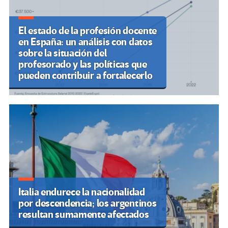
El estado de la profesión docente
en España: un análisis con datos
sobre la situación del
profesorado y las políticas que
pueden contribuir a fortalecerlo
Italia endurece la nacionalidad
por descendencia; los argentinos
resultan sumamente afectados