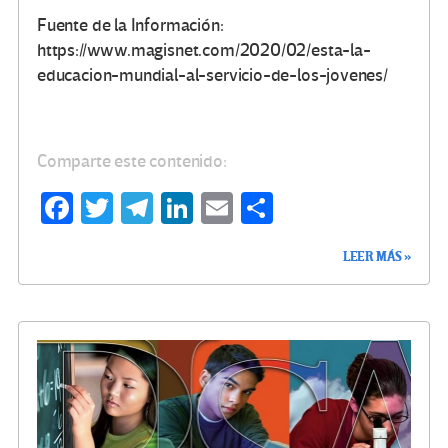
Fuente de la Información:
https://www.magisnet.com/2020/02/esta-la-
educacion-mundial-al-servicio-de-los-jovenes/
Comparte este contenido:
Fa
T
Te
Li
E
C
ce
wi
le
n
m
o
LEER MÁS »
b
tt
gr
ke
ail
m
o
er
a
dI
p
o
m
n
ar
k
tir