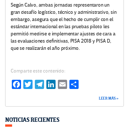
Según Calvo, ambas jornadas representaron un
gran desafío logístico, técnico y administrativo, sin
embargo, asegura que el hecho de cumplir con el
estándar internacional en las pruebas piloto les
permitió medirse e implementar ajustes de cara a
las evaluaciones definitivas, PISA 2018 y PISA D,
que se realizarán el año próximo.
Comparte este contenido:
Fa
T
Te
Li
E
C
ce
wi
le
n
m
o
LEER MÁS »
b
tt
gr
ke
ail
m
o
er
a
dI
p
o
m
n
ar
NOTICIAS RECIENTES