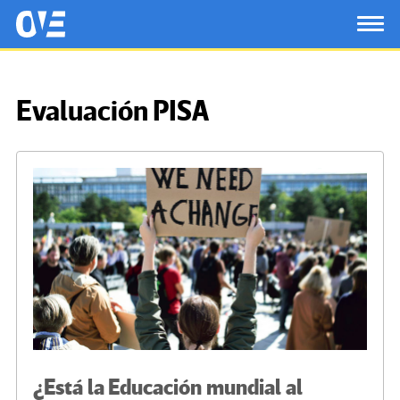
Saltar al contenido principal
OtrasVocesenEducacion.org
TOG
Evaluación PISA
¿Está la Educación mundial al