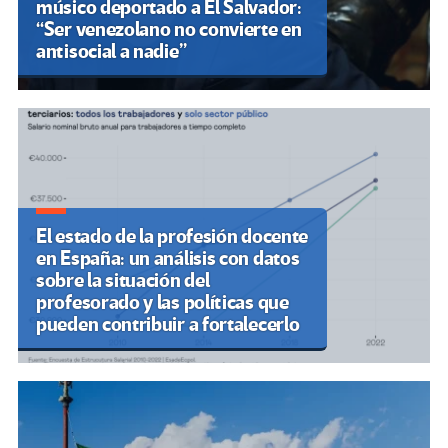
músico deportado a El Salvador:
“Ser venezolano no convierte en
antisocial a nadie”
El estado de la profesión docente
en España: un análisis con datos
sobre la situación del
profesorado y las políticas que
pueden contribuir a fortalecerlo