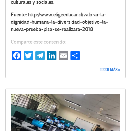
culturales y sociales.
Fuente: http://www.eligeeducar.cl/valorar-la-
dignidad-humana-la-diversidad-objetivo-la-
nueva-prueba-pisa-se-realizara-2018
Comparte este contenido:
Fa
T
Te
Li
E
C
ce
wi
le
n
m
o
LEER MÁS »
b
tt
gr
ke
ail
m
o
er
a
dI
p
o
m
n
ar
k
tir