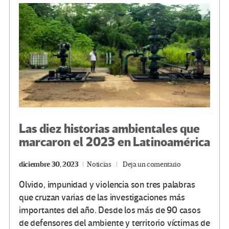
o
m
n
ar
k
tir
Las diez historias ambientales que
marcaron el 2023 en Latinoamérica
diciembre 30, 2023
Noticias
Deja un comentario
Olvido, impunidad y violencia son tres palabras
que cruzan varias de las investigaciones más
importantes del año. Desde los más de 90 casos
de defensores del ambiente y territorio víctimas de