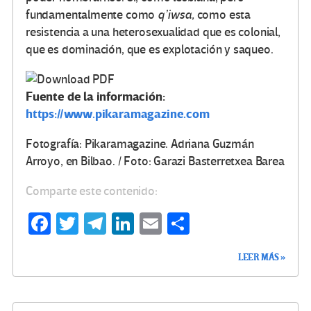
fundamentalmente como
q’iwsa,
como esta
resistencia a una heterosexualidad que es colonial,
que es dominación, que es explotación y saqueo.
Fuente de la información:
https://www.pikaramagazine.com
Fotografía: Pikaramagazine. Adriana Guzmán
Arroyo, en Bilbao. / Foto: Garazi Basterretxea Barea
Comparte este contenido:
Fa
T
Te
Li
E
C
ce
wi
le
n
m
o
LEER MÁS »
b
tt
gr
ke
ail
m
o
er
a
dI
p