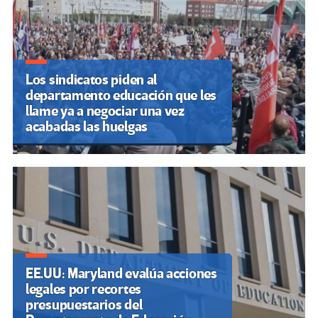
Los sindicatos piden al
departamento educación que les
llame ya a negociar una vez
acabadas las huelgas
EE.UU: Maryland evalúa acciones
legales por recortes
presupuestarios del