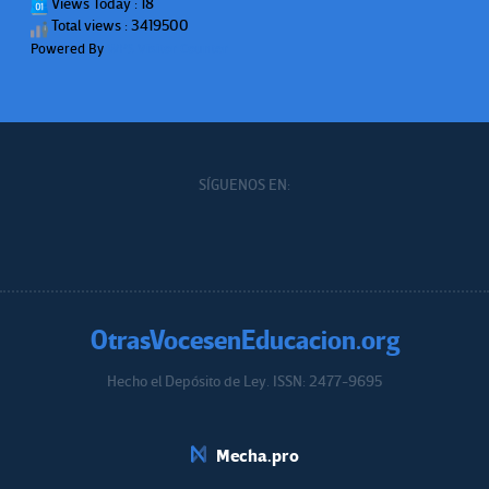
Views Today : 18
Total views : 3419500
Powered By
WPS Visitor Counter
SÍGUENOS EN:
OtrasVocesenEducacion.org
Hecho el Depósito de Ley. ISSN: 2477-9695
Educacion.org
Mecha.pro