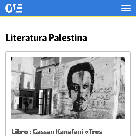
Saltar al contenido principal
OtrasVocesenEducacion.org
TOG
Literatura Palestina
Libro : Gassan Kanafani «Tres