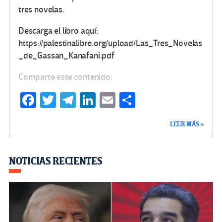
tres novelas.
Descarga el libro aquí:
https://palestinalibre.org/upload/Las_Tres_Novelas
_de_Gassan_Kanafani.pdf
Comparte este contenido:
Fa
T
Te
Li
E
C
ce
wi
le
n
m
o
LEER MÁS »
b
tt
gr
ke
ail
m
o
er
a
dI
p
o
m
n
ar
NOTICIAS RECIENTES
k
tir