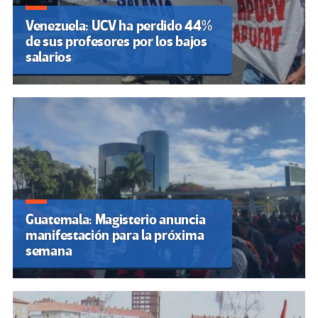
Venezuela: UCV ha perdido 44%
de sus profesores por los bajos
salarios
Guatemala: Magisterio anuncia
manifestación para la próxima
semana