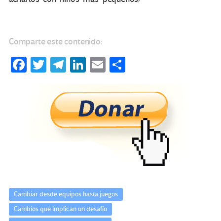
Comparte este contenido:
Fa
T
Te
Li
E
C
ce
wi
le
n
m
o
b
tt
gr
ke
ail
m
o
er
a
dI
p
o
m
n
ar
k
tir
Cambiar desde equipos hasta juegos
Cambios que implican un desafío