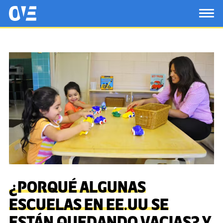
Saltar al contenido principal
OtrasVocesenEducacion.org
TOG
¿PORQUÉ ALGUNAS
ESCUELAS EN EE.UU SE
ESTÁN QUEDANDO VACIAS? Y