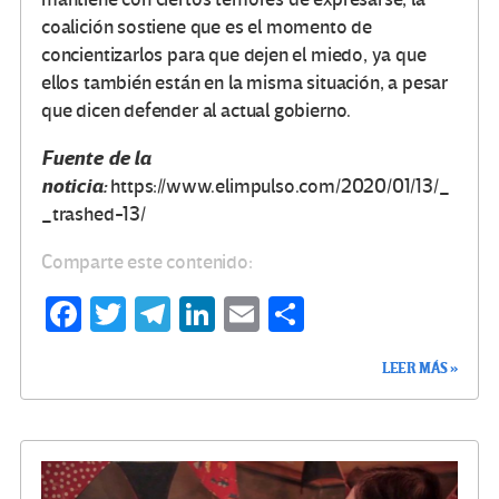
coalición sostiene que es el momento de
concientizarlos para que dejen el miedo, ya que
ellos también están en la misma situación, a pesar
que dicen defender al actual gobierno.
Fuente de la
noticia:
https://www.elimpulso.com/2020/01/13/_
_trashed-13/
Comparte este contenido:
Fa
T
Te
Li
E
C
ce
wi
le
n
m
o
LEER MÁS »
b
tt
gr
ke
ail
m
o
er
a
dI
p
o
m
n
ar
k
tir