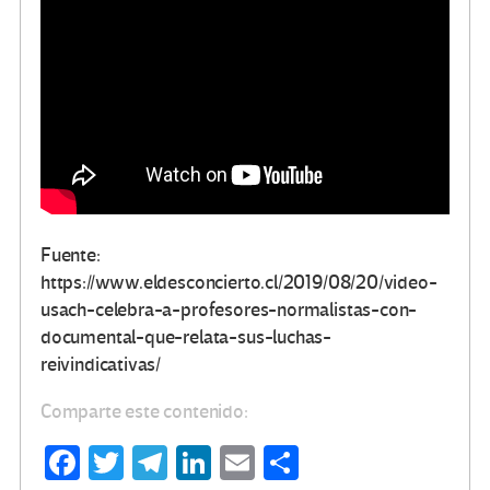
Fuente:
https://www.eldesconcierto.cl/2019/08/20/video-
usach-celebra-a-profesores-normalistas-con-
documental-que-relata-sus-luchas-
reivindicativas/
Comparte este contenido:
Fa
T
Te
Li
E
C