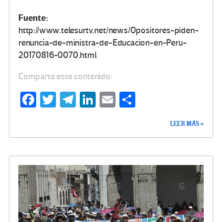
Fuente:
http://www.telesurtv.net/news/Opositores-piden-
renuncia-de-ministra-de-Educacion-en-Peru-
20170816-0070.html
Comparte este contenido:
Fa
T
Te
Li
E
C
ce
wi
le
n
m
o
LEER MÁS »
b
tt
gr
ke
ail
m
o
er
a
dI
p
o
m
n
ar
k
tir