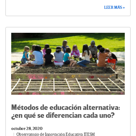
ce
wi
le
n
m
o
LEER MÁS »
b
tt
gr
ke
ail
m
o
er
a
dI
p
o
m
n
ar
k
tir
Métodos de educación alternativa:
¿en qué se diferencian cada uno?
octubre 28, 2020
Observatorio de Innovación Educativa ITESM