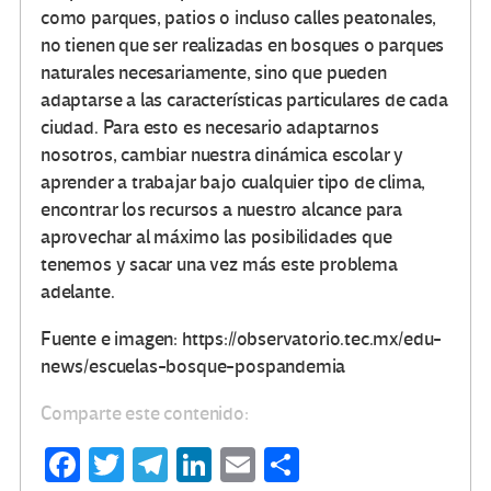
como parques, patios o incluso calles peatonales,
no tienen que ser realizadas en bosques o parques
naturales necesariamente, sino que pueden
adaptarse a las características particulares de cada
ciudad. Para esto es necesario adaptarnos
nosotros, cambiar nuestra dinámica escolar y
aprender a trabajar bajo cualquier tipo de clima,
encontrar los recursos a nuestro alcance para
aprovechar al máximo las posibilidades que
tenemos y sacar una vez más este problema
adelante.
Fuente e imagen: https://observatorio.tec.mx/edu-
news/escuelas-bosque-pospandemia
Comparte este contenido:
Fa
T
Te
Li
E
C