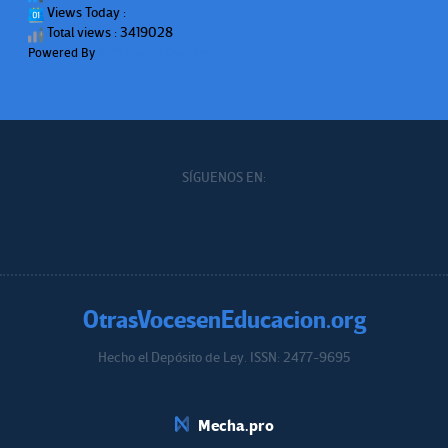
Views Today :
Total views : 3419028
Powered By
WPS Visitor Counter
SÍGUENOS EN:
OtrasVocesenEducacion.org
Hecho el Depósito de Ley. ISSN: 2477-9695
Educacion.org
Mecha.pro