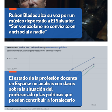
Rubén Blades alza su voz por un
músico deportado a El Salvador:
“Ser venezolano no convierte en
antisocial a nadie”
El estado de la profesión docente
en España: un análisis con datos
sobre la situación del
profesorado y las políticas que
pueden contribuir a fortalecerlo