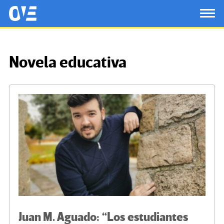
Saltar al contenido principal
OtrasVocesenEducacion.org
TOG
Novela educativa
Juan M. Aguado: “Los estudiantes