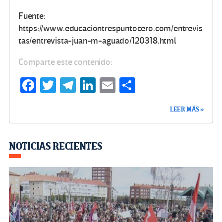
Fuente:
https://www.educaciontrespuntocero.com/entrevis
tas/entrevista-juan-m-aguado/120318.html
Comparte este contenido:
Fa
T
Te
Li
E
C
ce
wi
le
n
m
o
LEER MÁS »
b
tt
gr
ke
ail
m
o
er
a
dI
p
o
m
n
ar
NOTICIAS RECIENTES
k
tir