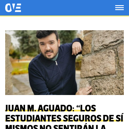
Saltar al contenido principal
OtrasVocesenEducacion.org
TOG
JUAN M. AGUADO: “LOS
ESTUDIANTES SEGUROS DE SÍ
MISMOS NO SENTIRÁN LA