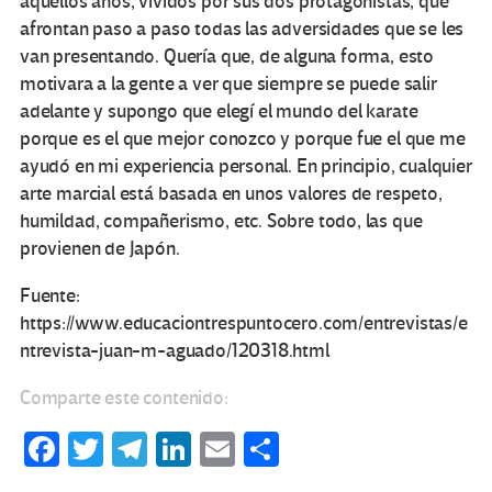
aquellos años, vividos por sus dos protagonistas, que
afrontan paso a paso todas las adversidades que se les
van presentando. Quería que, de alguna forma, esto
motivara a la gente a ver que siempre se puede salir
adelante y supongo que elegí el mundo del karate
porque es el que mejor conozco y porque fue el que me
ayudó en mi experiencia personal. En principio, cualquier
arte marcial está basada en unos valores de respeto,
humildad, compañerismo, etc. Sobre todo, las que
provienen de Japón.
Fuente:
https://www.educaciontrespuntocero.com/entrevistas/e
ntrevista-juan-m-aguado/120318.html
Comparte este contenido:
Fa
T
Te
Li
E
C
ce
wi
le
n
m
o