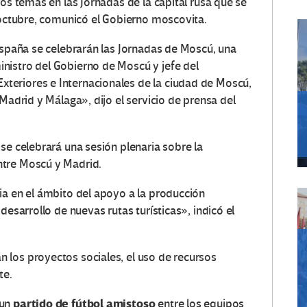
ros temas en las Jornadas de la capital rusa que se
e octubre, comunicó el Gobierno moscovita.
 España se celebrarán las Jornadas de Moscú, una
nistro del Gobierno de Moscú y jefe del
eriores e Internacionales de la ciudad de Moscú,
Madrid y Málaga», dijo el servicio de prensa del
se celebrará una sesión plenaria sobre la
ntre Moscú y Madrid.
ia en el ámbito del apoyo a la producción
desarrollo de nuevas rutas turísticas», indicó el
 los proyectos sociales, el uso de recursos
te.
partido de fútbol amistoso
 un
entre los equipos