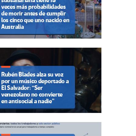
subsahariana tiene 18
veces más probabilidades
de morir antes de cumplir
los cinco que uno nacido en
Australia
Rubén Blades alza su voz
por un músico deportado a
El Salvador: “Ser
venezolano no convierte
en antisocial a nadie”