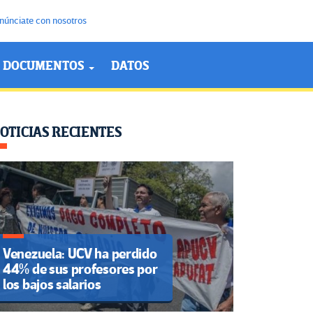
núnciate con nosotros
DOCUMENTOS
DATOS
OTICIAS RECIENTES
Venezuela: UCV ha perdido
44% de sus profesores por
los bajos salarios