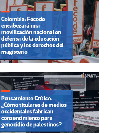
Colombia: Fecode
encabezará una
movilización nacional en
defensa de la educación
pública y los derechos del
magisterio
Pensamiento Crítico.
¿Cómo titulares de medios
occidentales fabrican
consentimiento para
genocidio de palestinos?