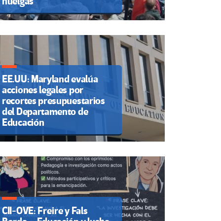
huelgas
EE.UU: Maryland evalúa
acciones legales por
recortes presupuestarios
del Departamento de
Educación
CII-OVE: Freire y Fals