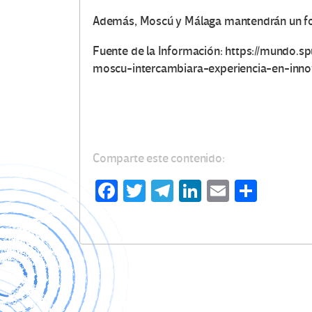
Además, Moscú y Málaga mantendrán un foro
Fuente de la Información: https://mundo
moscu-intercambiara-experiencia-en-inn
Comparte este contenido:
Fa
T
Te
Li
E
C
ce
wi
le
n
m
o
b
tt
gr
ke
ail
m
o
er
a
dI
p
o
m
n
ar
k
tir