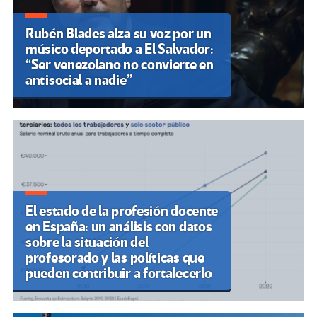
Rubén Blades alza su voz por un
músico deportado a El Salvador:
“Ser venezolano no convierte en
antisocial a nadie”
El estado de la profesión docente
en España: un análisis con datos
sobre la situación del
profesorado y las políticas que
pueden contribuir a fortalecerlo