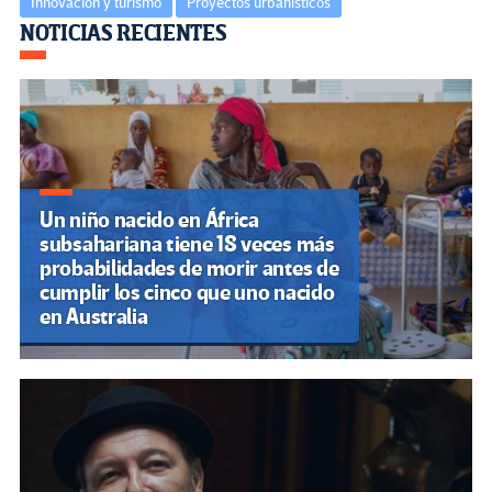
Innovación y turismo
Proyectos urbanísticos
Navegación
NOTICIAS RECIENTES
de
entradas
Un niño nacido en África
subsahariana tiene 18 veces más
probabilidades de morir antes de
cumplir los cinco que uno nacido
en Australia