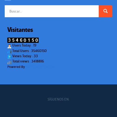
Buscar:
Visitantes
Users Today : 19
Total Users : 35460150
Views Today : 33
Total views : 3418816
Powered By
WPS Visitor Counter
SÍGUENOS EN: