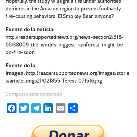
Hopefully, the study will light a fire under authorities’
derrieres in the Amazon region to prevent foolhardy
fire-causing behaviors. El Smokey Bear, anyone?
Fuente de la noticia:
http://readersupportednews.org/news-section2/318-
66/38009-the-worlds-biggest-rainforest-might-be-
on-fire-soon
Fuente de la
imagen:
http://readersupportednews.org/images/storie
s/article_imgs21/021855-forest-071516.jpg
Comparte este contenido:
Fa
T
Te
Li
E
C
ce
wi
le
n
m
o
b
tt
gr
ke
ail
m