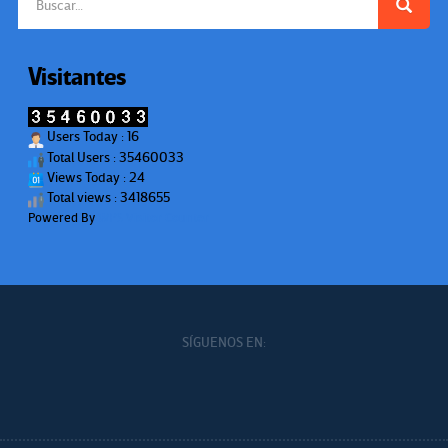
Visitantes
Users Today : 16
Total Users : 35460033
Views Today : 24
Total views : 3418655
Powered By
WPS Visitor Counter
SÍGUENOS EN: