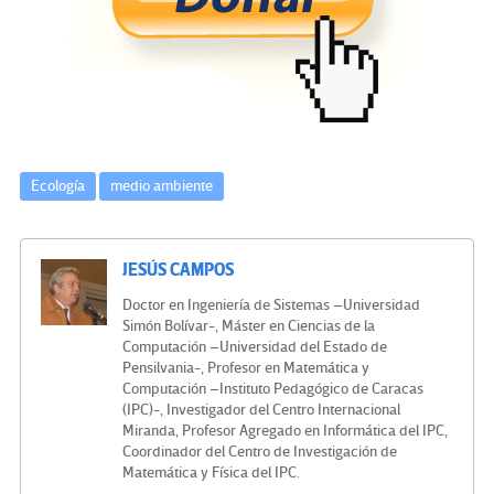
o
er
a
dI
p
o
m
n
ar
k
tir
Ecología
medio ambiente
JESÚS CAMPOS
Doctor en Ingeniería de Sistemas –Universidad
Simón Bolívar-, Máster en Ciencias de la
Computación –Universidad del Estado de
Pensilvania-, Profesor en Matemática y
Computación –Instituto Pedagógico de Caracas
(IPC)-, Investigador del Centro Internacional
Miranda, Profesor Agregado en Informática del IPC,
Coordinador del Centro de Investigación de
Matemática y Física del IPC.