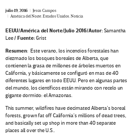
julio 19, 2016
Jesús Campos
América del Norte
,
Estados Unidos
,
Noticia
EEUU/América del Norte/Julio 2016/
Autor:
Samantha
/
Fuente:
Lee
Grist
Resumen
:
Este verano, los incendios forestales han
diezmado los bosques boreales de Alberta, que
contienen la grasa de millones de árboles muertos en
California, y básicamente
se
configuró
en mas
de
40
diferentes
l
ugares
en todo EEUU. Pero
en algunas partes
del mundo, los científicos están mirando con recelo un
gigante dormido:
el Amazonas
.
This summer, wildfires have decimated Alberta’s boreal
forests, grown fat off California’s millions of dead trees,
and basically set up shop in more than 40 separate
places all over the U.S..