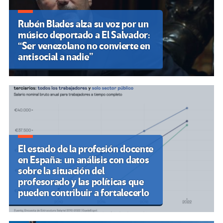
Rubén Blades alza su voz por un
músico deportado a El Salvador:
“Ser venezolano no convierte en
antisocial a nadie”
El estado de la profesión docente
en España: un análisis con datos
sobre la situación del
profesorado y las políticas que
pueden contribuir a fortalecerlo