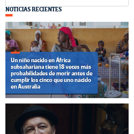
Navegación
NOTICIAS RECIENTES
de
entradas
Un niño nacido en África
subsahariana tiene 18 veces más
probabilidades de morir antes de
cumplir los cinco que uno nacido
en Australia