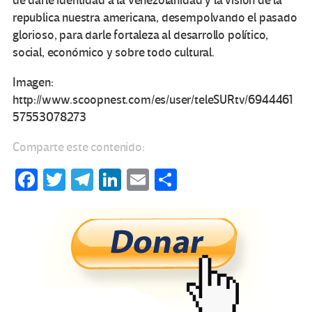
de darle identidad a la venezolanidad y la visión de la
republica nuestra americana, desempolvando el pasado
glorioso, para darle fortaleza al desarrollo político,
social, económico y sobre todo cultural.
Imagen:
http://www.scoopnest.com/es/user/teleSURtv/6944461
57553078273
Comparte este contenido:
Fa
T
Te
Li
E
C
ce
wi
le
n
m
o
b
tt
gr
ke
ail
m
o
er
a
dI
p
o
m
n
ar
k
tir