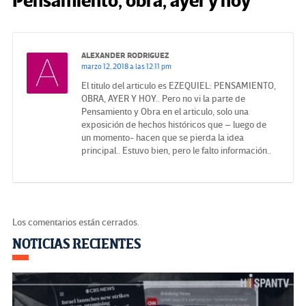
Pensamiento, obra, ayer y hoy”
ALEXANDER RODRIGUEZ
marzo 12, 2018 a las 12:11 pm
El titulo del articulo es EZEQUIEL: PENSAMIENTO,
OBRA, AYER Y HOY.. Pero no vi la parte de
Pensamiento y Obra en el articulo, solo una
exposición de hechos históricos que – luego de
un momento- hacen que se pierda la idea
principal.. Estuvo bien, pero le falto información..
Los comentarios están cerrados.
Navegación
NOTICIAS RECIENTES
de
entradas