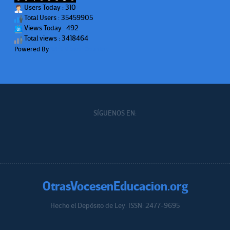
Users Today : 310
Total Users : 35459905
Views Today : 492
Total views : 3418464
Powered By
WPS Visitor Counter
SÍGUENOS EN:
OtrasVocesenEducacion.org
Hecho el Depósito de Ley. ISSN: 2477-9695
Educacion.org