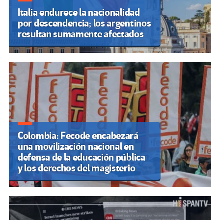
Italia endurece la nacionalidad
por descendencia; los argentinos
resultan sumamente afectados
Colombia: Fecode encabezará
una movilización nacional en
defensa de la educación pública
y los derechos del magisterio