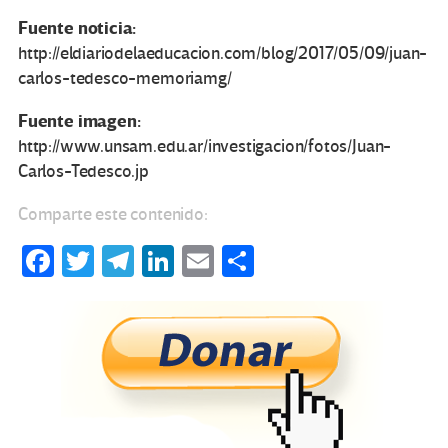
Fuente noticia:
http://eldiariodelaeducacion.com/blog/2017/05/09/juan-
carlos-tedesco-memoriamg/
Fuente imagen:
http://www.unsam.edu.ar/investigacion/fotos/Juan-
Carlos-Tedesco.jp
Comparte este contenido:
Fa
T
Te
Li
E
C
ce
wi
le
n
m
o
b
tt
gr
ke
ail
m
o
er
a
dI
p
o
m
n
ar
k
tir