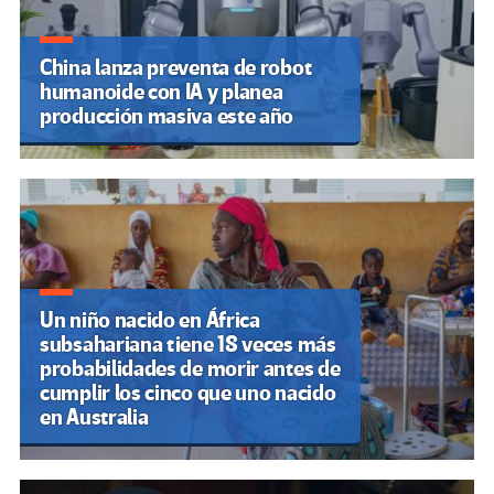
China lanza preventa de robot
humanoide con IA y planea
producción masiva este año
Un niño nacido en África
subsahariana tiene 18 veces más
probabilidades de morir antes de
cumplir los cinco que uno nacido
en Australia