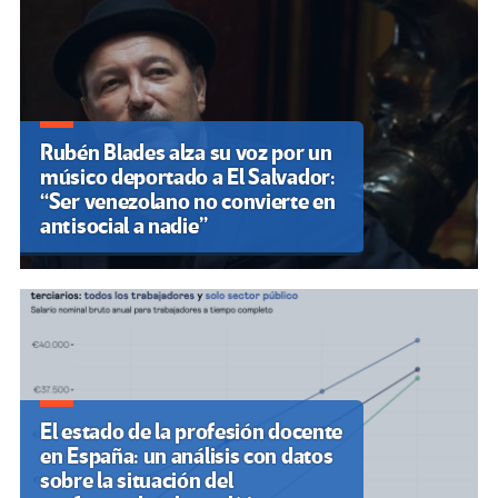
Rubén Blades alza su voz por un
músico deportado a El Salvador:
“Ser venezolano no convierte en
antisocial a nadie”
El estado de la profesión docente
en España: un análisis con datos
sobre la situación del