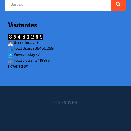
Buscar:
Visitantes
Users Today : 6
Total Users : 35460269
Views Today : 7
Total views : 3418975
Powered By
WPS Visitor Counter
SÍGUENOS EN: