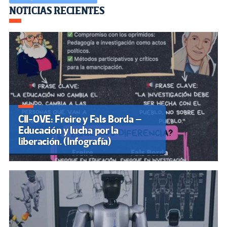
Navegación
NOTICIAS RECIENTES
de
entradas
CII-OVE: Freire y Fals Borda –
Educación y lucha por la
liberación. (Infografía)