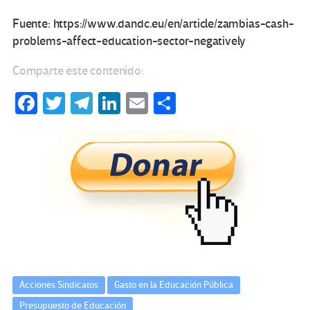
Fuente: https://www.dandc.eu/en/article/zambias-cash-
problems-affect-education-sector-negatively
Comparte este contenido:
Fa
T
Te
Li
E
C
ce
wi
le
n
m
o
b
tt
gr
ke
ail
m
o
er
a
dI
p
o
m
n
ar
k
tir
Acciones Sindicatos
Gasto en la Educación Pública
Presupuesto de Educación