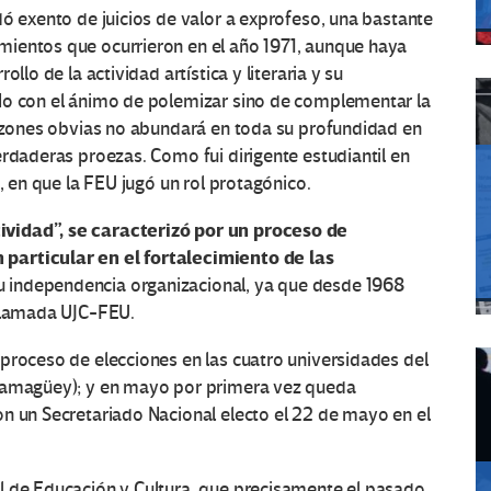
dó exento de juicios de valor a exprofeso, una bastante
ientos que ocurrieron en el año 1971, aunque haya
llo de la actividad artística y literaria y su
No con el ánimo de polemizar sino de complementar la
razones obvias no abundará en toda su profundidad en
erdaderas proezas. Como fui dirigente estudiantil en
, en que la FEU jugó un rol protagónico.
vidad”, se caracterizó por un proceso de
particular en el fortalecimiento de las
 independencia organizacional, ya que desde 1968
 llamada UJC-FEU.
proceso de elecciones en las cuatro universidades del
 Camagüey); y en mayo por primera vez queda
n un Secretariado Nacional electo el 22 de mayo en el
l de Educación y Cultura, que precisamente el pasado