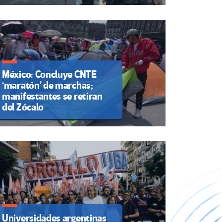
México: Concluye CNTE
‘maratón’ de marchas;
manifestantes se retiran
del Zócalo
Universidades argentinas