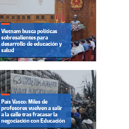
Vietnam busca políticas
sobresalientes para
desarrollo de educación y
salud
País Vasco: Miles de
profesores vuelven a salir
a la calle tras fracasar la
negociación con Educación