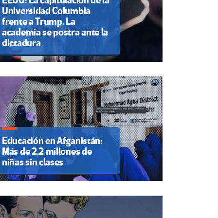
EEUU: La capitulación de la
Universidad Columbia
frente a Trump. La
academia se postra ante la
dictadura
Educación en Afganistán:
Más de 2.2 millones de
niñas sin clases