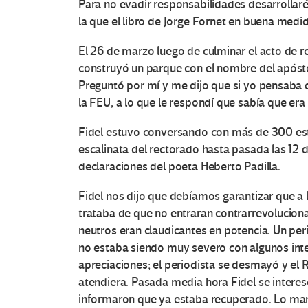
Para no evadir responsabilidades desarrollar
la que el libro de Jorge Fornet en buena med
El 26 de marzo luego de culminar el acto de re
O
construyó un parque con el nombre del apóstol
Preguntó por mí y me dijo que si yo pensaba q
t
la FEU, a lo que le respondí que sabía que era d
r
Fidel estuvo conversando con más de 300 est
escalinata del rectorado hasta pasada las 12 d
a
declaraciones del poeta Heberto Padilla.
s
Fidel nos dijo que debíamos garantizar que a 
trataba de que no entraran contrarrevoluciona
V
neutros eran claudicantes en potencia. Un per
o
no estaba siendo muy severo con algunos inte
apreciaciones; el periodista se desmayó y el Re
c
atendiera. Pasada media hora Fidel se interesó 
informaron que ya estaba recuperado. Lo man