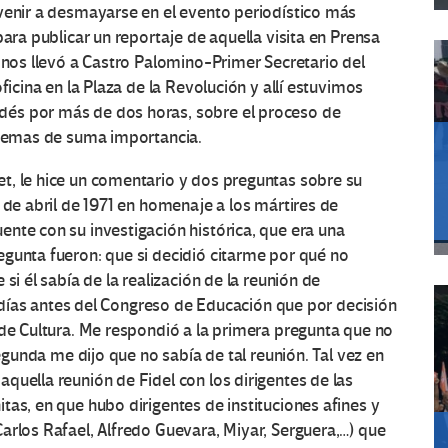
venir a desmayarse en el evento periodístico más
para publicar un reportaje de aquella visita en Prensa
l nos llevó a Castro Palomino-Primer Secretario del
ficina en la Plaza de la Revolución y allí estuvimos
és por más de dos horas, sobre el proceso de
s temas de suma importancia.
t, le hice un comentario y dos preguntas sobre su
 de abril de 1971 en homenaje a los mártires de
nte con su investigación histórica, que era una
gunta fueron: que si decidió citarme por qué no
si él sabía de la realización de la reunión de
os días antes del Congreso de Educación que por decisión
 de Cultura. Me respondió a la primera pregunta que no
segunda me dijo que no sabía de tal reunión. Tal vez en
quella reunión de Fidel con los dirigentes de las
tas, en que hubo dirigentes de instituciones afines y
arlos Rafael, Alfredo Guevara, Miyar, Serguera,…) que