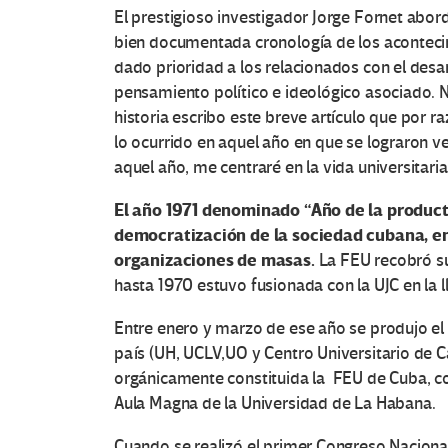
El prestigioso investigador Jorge Fornet abor
bien documentada cronología de los acontecim
dado prioridad a los relacionados con el desarro
pensamiento político e ideológico asociado. 
historia escribo este breve artículo que por 
lo ocurrido en aquel año en que se lograron v
aquel año, me centraré en la vida universitaria
El año 1971 denominado “Año de la producti
democratización de la sociedad cubana, en 
organizaciones de masas.
La FEU recobró su
hasta 1970 estuvo fusionada con la UJC en la
Entre enero y marzo de ese año se produjo el 
país (UH, UCLV,UO y Centro Universitario de
orgánicamente constituida la FEU de Cuba, co
Aula Magna de la Universidad de La Habana.
Cuando se realizó el primer Congreso Naciona