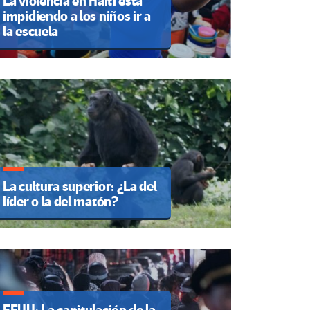
La violencia en Haití está
impidiendo a los niños ir a
la escuela
La cultura superior: ¿La del
líder o la del matón?