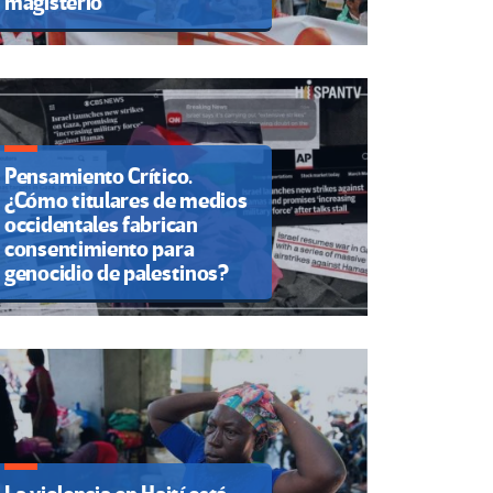
magisterio
Pensamiento Crítico.
¿Cómo titulares de medios
occidentales fabrican
consentimiento para
genocidio de palestinos?