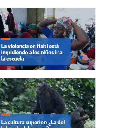
La violencia en Haití está
impidiendo a los niños ir a
la escuela
La cultura superior: ¿La del