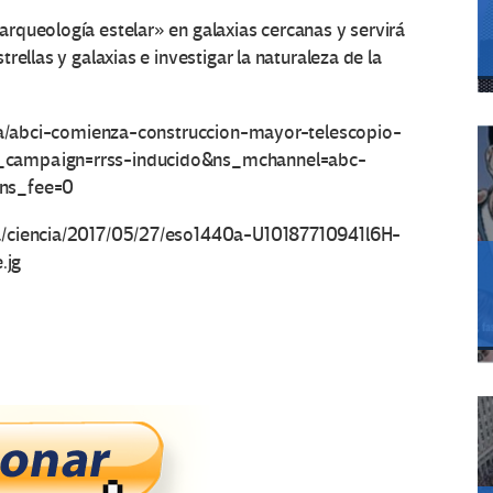
rqueología estelar» en galaxias cercanas y servirá
ellas y galaxias e investigar la naturaleza de la
ncia/abci-comienza-construccion-mayor-telescopio-
_campaign=rrss-inducido&ns_mchannel=abc-
&ns_fee=0
a/ciencia/2017/05/27/eso1440a-U10187710941l6H-
.jg