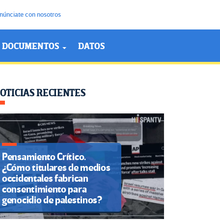
núnciate con nosotros
DOCUMENTOS
DATOS
OTICIAS RECIENTES
Pensamiento Crítico.
¿Cómo titulares de medios
occidentales fabrican
consentimiento para
genocidio de palestinos?