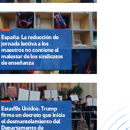
España: La reducción de
jornada lectiva a los
maestros no contiene el
malestar de los sindicatos
de enseñanza
Estad9s Unidos: Trump
firma un decreto que inicia
el desmantelamiento del
Departamento de