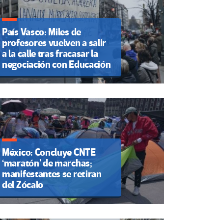
País Vasco: Miles de
profesores vuelven a salir
a la calle tras fracasar la
negociación con Educación
México: Concluye CNTE
‘maratón’ de marchas;
manifestantes se retiran
del Zócalo