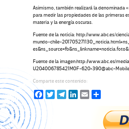
Asimismo, también realizará la denominada «a
para medir las propiedades de las primeras estr
materia y la energía oscuras.
Fuente de la noticia: http://www.abc.es/cie
mundo-chile-201705271130_noticia.html#ns
es&ns_source=fb&ns_linkname=noticia.foto
Fuente de la imagen:http://www.abc.es/medi
U204006785421M0F-620×390@abc-Mobile
Comparte este contenido:
Fa
T
Te
Li
E
C
ce
wi
le
n
m
o
b
tt
gr
ke
ail
m
o
er
a
dI
p