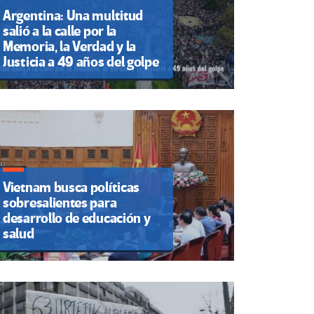
Argentina: Una multitud
salió a la calle por la
Memoria, la Verdad y la
Justicia a 49 años del golpe
Vietnam busca políticas
sobresalientes para
desarrollo de educación y
salud