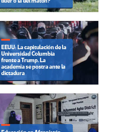
líder o la del matón?
EEUU: La capitulación de la
Universidad Columbia
frente a Trump. La
academia se postra ante la
dictadura