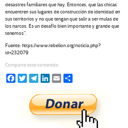
desastres familiares que hay. Entonces, que las chicas
encuentren sus lugares de construcción de identidad en
sus territorios y no que tengan que salir a ser mulas de
los narcos. Es un desafío bien importante y grande que
tenemos”.
Fuente: https://www.rebelion.org/noticia.php?
id=232079
Comparte este contenido:
Fa
T
Te
Li
E
C
ce
wi
le
n
m
o
b
tt
gr
ke
ail
m
o
er
a
dI
p
o
m
n
ar
k
tir