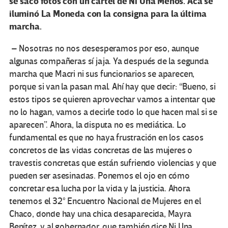
se sacó fotos con un cartel de Ni Una Menos. Acá se
iluminó La Moneda con la consigna para la última
marcha.
– Nosotras no nos desesperamos por eso, aunque
algunas compañeras sí jaja. Ya después de la segunda
marcha que Macri ni sus funcionarios se aparecen,
porque si van la pasan mal. Ahí hay que decir: “Bueno, si
estos tipos se quieren aprovechar vamos a intentar que
no lo hagan, vamos a decirle todo lo que hacen mal si se
aparecen”. Ahora, la disputa no es mediática. Lo
fundamental es que no haya frustración en los casos
concretos de las vidas concretas de las mujeres o
travestis concretas que están sufriendo violencias y que
pueden ser asesinadas. Ponemos el ojo en cómo
concretar esa lucha por la vida y la justicia. Ahora
tenemos el 32° Encuentro Nacional de Mujeres en el
Chaco, donde hay una chica desaparecida, Mayra
Benítez, y al gobernador, que también dice Ni Una