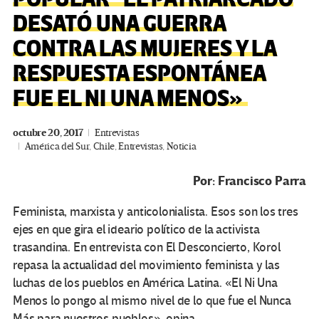
DESATÓ UNA GUERRA
CONTRA LAS MUJERES Y LA
RESPUESTA ESPONTÁNEA
FUE EL NI UNA MENOS»
octubre 20, 2017
Entrevistas
América del Sur
,
Chile
,
Entrevistas
,
Noticia
Por: Francisco Parra
Feminista, marxista y anticolonialista. Esos son los tres
ejes en que gira el ideario político de la activista
trasandina. En entrevista con El Desconcierto, Korol
repasa la actualidad del movimiento feminista y las
luchas de los pueblos en América Latina. «El Ni Una
Menos lo pongo al mismo nivel de lo que fue el Nunca
Más para nuestros pueblos», opina.