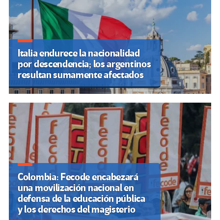
Italia endurece la nacionalidad
por descendencia; los argentinos
resultan sumamente afectados
Colombia: Fecode encabezará
una movilización nacional en
defensa de la educación pública
y los derechos del magisterio