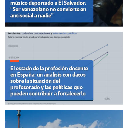
músico deportado a El Salvador:
“Ser venezolano no convierte en
antisocial a nadie”
El estado de la profesión docente
en España: un análisis con datos
sobre la situación del
profesorado y las políticas que
pueden contribuir a fortalecerlo