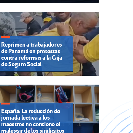
Reprimen a trabajadores
de Panamá en protestas
contra reformas a la Caja
de Seguro Social
España: La reducción de
jornada lectiva a los
maestros no contiene el
malestar de los sindicatos