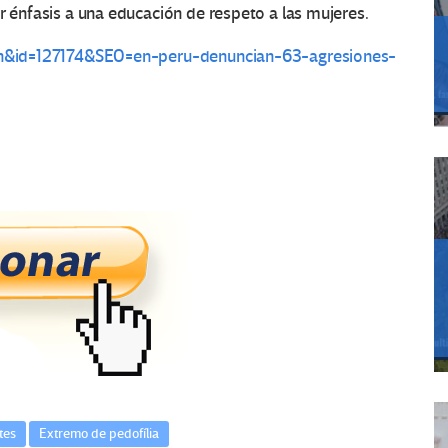
r énfasis a una educación de respeto a las mujeres.
o=rn&id=127174&SEO=en-peru-denuncian-63-agresiones-
tes
Extremo de pedofília