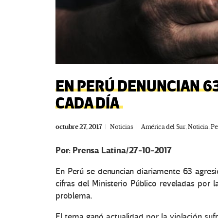
EN PERÚ DENUNCIAN 6
CADA DÍA
octubre 27, 2017
Noticias
América del Sur
,
Noticia
,
Pe
Por: Prensa Latina/27-10-2017
En Perú se denuncian diariamente 63 agresi
cifras del Ministerio Público reveladas por
problema.
El tema ganó actualidad por la violación su