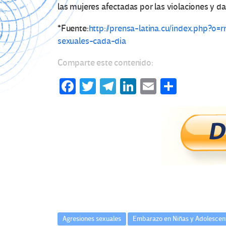
las mujeres afectadas por las violaciones y da
*Fuente:
http://prensa-latina.cu/index.php?
sexuales-cada-dia
Comparte este contenido:
Fa
T
Te
Li
E
C
ce
wi
le
n
m
o
b
tt
gr
ke
ail
m
o
er
a
dI
p
o
m
n
ar
k
tir
Agresiones sexuales
Embarazo en Niñas y Adolescen