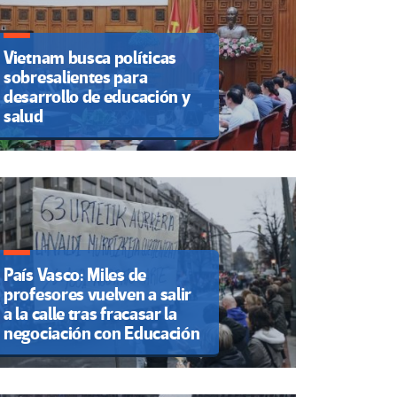
Vietnam busca políticas
sobresalientes para
desarrollo de educación y
salud
País Vasco: Miles de
profesores vuelven a salir
a la calle tras fracasar la
negociación con Educación