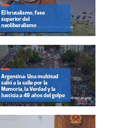
El brutalismo, fase
superior del
neoliberalismo
Argentina: Una multitud
salió a la calle por la
Memoria, la Verdad y la
Justicia a 49 años del golpe