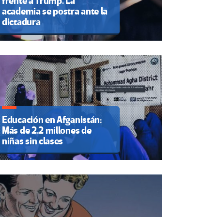
frente a Trump. La
academia se postra ante la
dictadura
Educación en Afganistán:
Más de 2.2 millones de
niñas sin clases