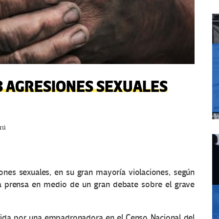
3 AGRESIONES SEXUALES
rú
ones sexuales, en su gran mayoría violaciones, según
 la prensa en medio de un gran debate sobre el grave
frida por una empadronadora en el Censo Nacional del