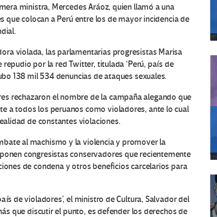
rimera ministra, Mercedes Aráoz, quien llamó a una
ces que colocan a Perú entre los de mayor incidencia de
dial.
ra violada, las parlamentarias progresistas Marisa
repudio por la red Twitter, titulada ‘Perú, país de
 hubo 138 mil 534 denuncias de ataques sexuales.
res rechazaron el nombre de la campaña alegando que
e a todos los peruanos como violadores, ante lo cual
realidad de constantes violaciones.
mbate al machismo y la violencia y promover la
 oponen congresistas conservadores que recientemente
ciones de condena y otros beneficios carcelarios para
ís de violadores’, el ministro de Cultura, Salvador del
 más que discutir el punto, es defender los derechos de