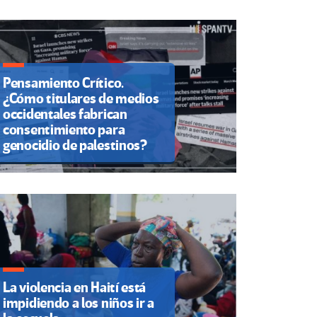
Pensamiento Crítico.
¿Cómo titulares de medios
occidentales fabrican
consentimiento para
genocidio de palestinos?
La violencia en Haití está
impidiendo a los niños ir a