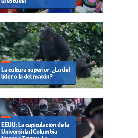
la escuela
La cultura superior: ¿La del
líder o la del matón?
EEUU: La capitulación de la
Universidad Columbia