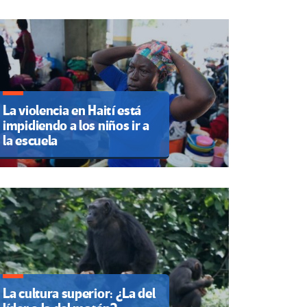
La violencia en Haití está
impidiendo a los niños ir a
la escuela
La cultura superior: ¿La del