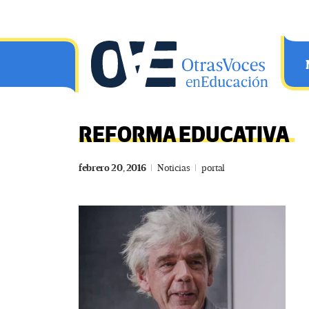
Saltar al contenido principal
OtrasVocesenEducacion.org
REFORMA EDUCATIVA
febrero 20, 2016
Noticias
portal