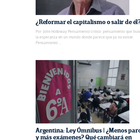
¿Reformar el capitalismo o salir de él
Por: John Holloway Pensamiento crítico: pensamiento que bus
la esperanza en un mundo donde parece que ya no existe.
Pensamiento ...
Argentina: Ley Ómnibus | ¿Menos par
y más exámenes? Qué cambiará en