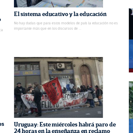
El sistema educativo y la educación
?
No hay dudas que para estos modelos de país la educación no es
importante más que en los discursos de ...
ca
os
Uruguay: Este miércoles habrá paro de
24 horas en la enseñanza en reclamo