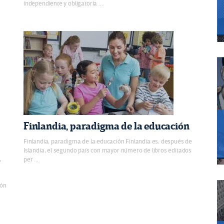
independiente y obligatoria ...
Finlandia, paradigma de la educación
Finlandia, paradigma de la educación Finlandia es, después de
Islandia, el segundo país con mayor número de libros editados
s
per ...
ión