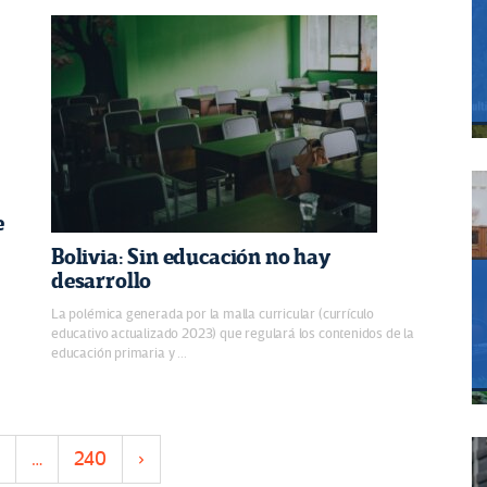
e
Bolivia: Sin educación no hay
desarrollo
La polémica generada por la malla curricular (currículo
educativo actualizado 2023) que regulará los contenidos de la
educación primaria y ...
…
240
›