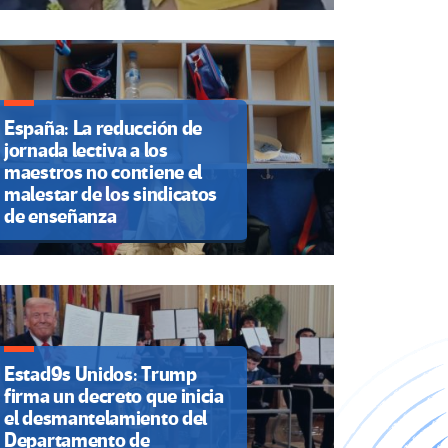
España: La reducción de
jornada lectiva a los
maestros no contiene el
malestar de los sindicatos
de enseñanza
Estad9s Unidos: Trump
firma un decreto que inicia
el desmantelamiento del
Departamento de