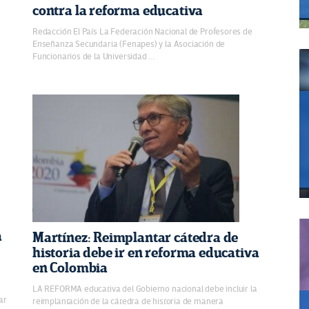
contra la reforma educativa
Redacción El País La Federación Nacional de Profesores de
Enseñanza Secundaria (Fenapes) y la Asociación de
Funcionarios de la Universidad ...
a
Martínez: Reimplantar cátedra de
historia debe ir en reforma educativa
en Colombia
n
LA REFORMA educativa del Gobierno nacional debe incluir la
ar
reimplantación de la cátedra de historia de manera