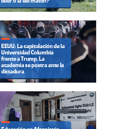
líder o la del matón?
EEUU: La capitulación de la
Universidad Columbia
frente a Trump. La
academia se postra ante la
dictadura