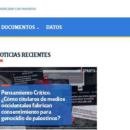
núnciate con nosotros
DOCUMENTOS
DATOS
OTICIAS RECIENTES
Pensamiento Crítico.
¿Cómo titulares de medios
occidentales fabrican
consentimiento para
genocidio de palestinos?