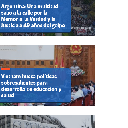
Argentina: Una multitud
salió a la calle por la
Memoria, la Verdad y la
Justicia a 49 años del golpe
Vietnam busca políticas
sobresalientes para
desarrollo de educación y
salud