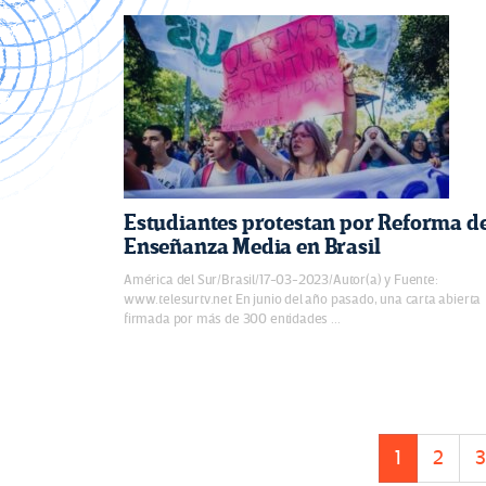
Estudiantes protestan por Reforma d
Enseñanza Media en Brasil
América del Sur/Brasil/17-03-2023/Autor(a) y Fuente:
www.telesurtv.net En junio del año pasado, una carta abierta
firmada por más de 300 entidades ...
1
2
3