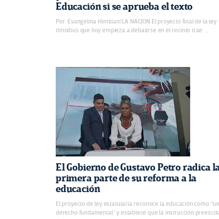
Educación si se aprueba el texto
Por: Evangelina Himitian/LA NACION El proyecto final de la ley
ómnibus que hoy empieza a debatirse en el recinto trae ...
El Gobierno de Gustavo Petro radica l
primera parte de su reforma a la
educación
El proyecto de ley estatutaria reconoce la educación como “u
derecho fundamental” y establece que la instrucción preescol