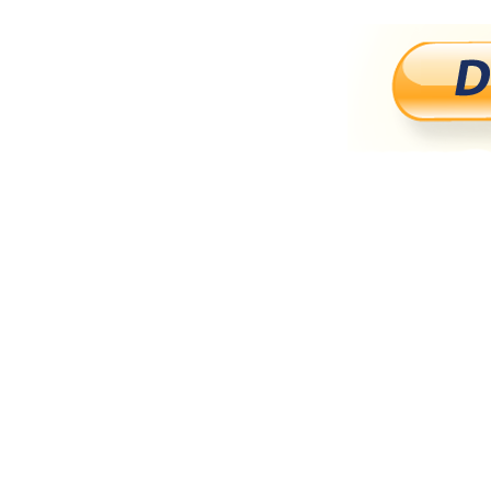
Navegación
de
entradas