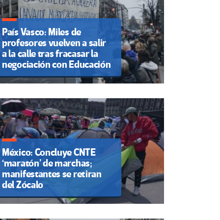
País Vasco: Miles de
profesores vuelven a salir
a la calle tras fracasar la
negociación con Educación
México: Concluye CNTE
‘maratón’ de marchas;
manifestantes se retiran
del Zócalo