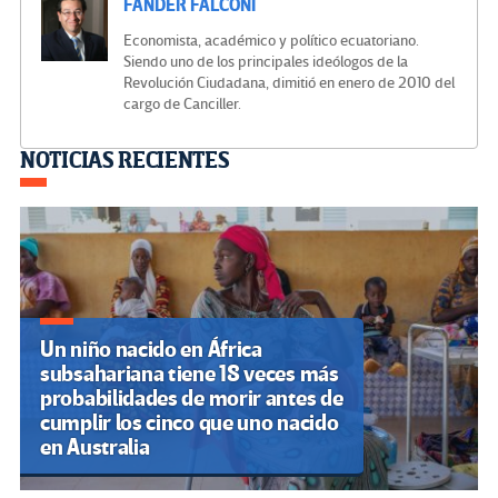
FANDER FALCONÍ
Economista, académico y político ecuatoriano.
Siendo uno de los principales ideólogos de la
Revolución Ciudadana, dimitió en enero de 2010 del
cargo de Canciller.
Navegación
NOTICIAS RECIENTES
de
entradas
Un niño nacido en África
subsahariana tiene 18 veces más
probabilidades de morir antes de
cumplir los cinco que uno nacido
en Australia