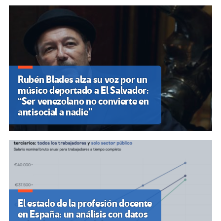
Rubén Blades alza su voz por un
músico deportado a El Salvador:
“Ser venezolano no convierte en
antisocial a nadie”
El estado de la profesión docente
en España: un análisis con datos