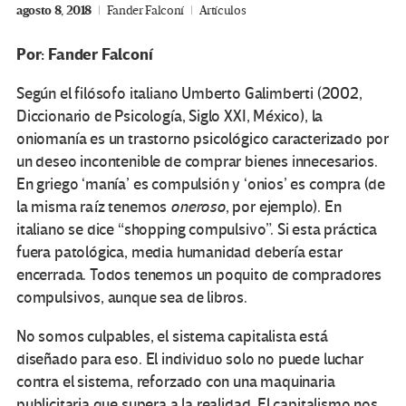
agosto 8, 2018
Fander Falconí
Artículos
Por: Fander Falconí
Según el filósofo italiano Umberto Galimberti (2002,
Diccionario de Psicología, Siglo XXI, México), la
oniomanía es un trastorno psicológico caracterizado por
un deseo incontenible de comprar bienes innecesarios.
En griego ‘manía’ es compulsión y ‘onios’ es compra (de
la misma raíz tenemos
oneroso
, por ejemplo). En
italiano se dice “shopping compulsivo”. Si esta práctica
fuera patológica, media humanidad debería estar
encerrada. Todos tenemos un poquito de compradores
compulsivos, aunque sea de libros.
No somos culpables, el sistema capitalista está
diseñado para eso. El individuo solo no puede luchar
contra el sistema, reforzado con una maquinaria
publicitaria que supera a la realidad. El capitalismo nos