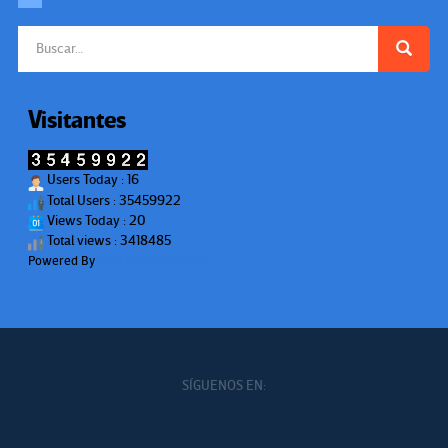
Buscar:
Visitantes
Users Today : 16
Total Users : 35459922
Views Today : 20
Total views : 3418485
Powered By
WPS Visitor Counter
SÍGUENOS EN: