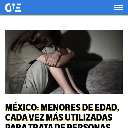
Saltar al contenido principal
OtrasVocesenEducacion.org
TOG
MÉXICO: MENORES DE EDAD,
CADA VEZ MÁS UTILIZADAS
PARA TRATA DE PERSONAS