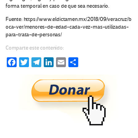
forma temporal en caso de que sea necesario.
Fuente: https://www.eldictamen.mx/2018/09/veracruz/b
oca-ver/menores-de-edad-cada-vez-mas-utilizadas-
para-trata-de-personas/
Comparte este contenido:
Fa
T
Te
Li
E
C
ce
wi
le
n
m
o
b
tt
gr
ke
ail
m
o
er
a
dI
p
o
m
n
ar
k
tir