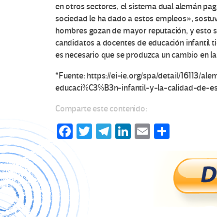
en otros sectores, el sistema dual alemán paga
sociedad le ha dado a estos empleos», sostu
hombres gozan de mayor reputación, y esto se
candidatos a docentes de educación infantil t
es necesario que se produzca un cambio en l
*Fuente: https://ei-ie.org/spa/detail/16113/a
educaci%C3%B3n-infantil-y-la-calidad-de-e
Comparte este contenido:
Fa
T
Te
Li
E
C
ce
wi
le
n
m
o
b
tt
gr
ke
ail
m
o
er
a
dI
p
o
m
n
ar
k
tir