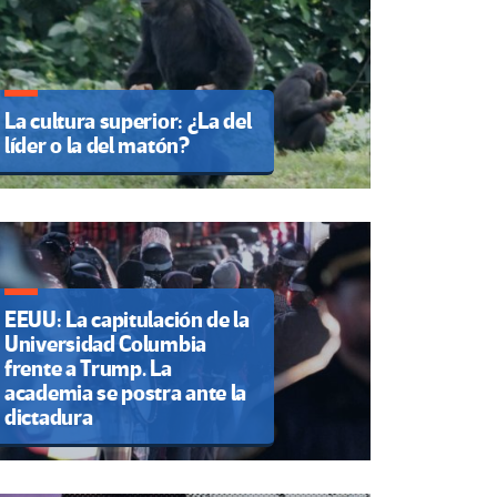
La cultura superior: ¿La del
líder o la del matón?
EEUU: La capitulación de la
Universidad Columbia
frente a Trump. La
academia se postra ante la
dictadura