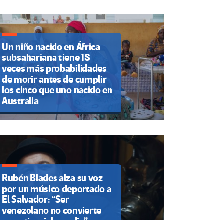
Un niño nacido en África
subsahariana tiene 18
veces más probabilidades
de morir antes de cumplir
los cinco que uno nacido en
Australia
Rubén Blades alza su voz
por un músico deportado a
El Salvador: “Ser
venezolano no convierte