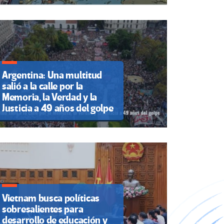
Argentina: Una multitud
salió a la calle por la
Memoria, la Verdad y la
Justicia a 49 años del golpe
Vietnam busca políticas
sobresalientes para
desarrollo de educación y