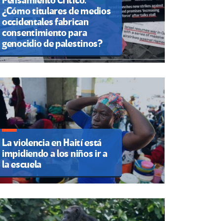
Pensamiento Crítico.
¿Cómo titulares de medios
occidentales fabrican
consentimiento para
genocidio de palestinos?
La violencia en Haití está
impidiendo a los niños ir a
la escuela