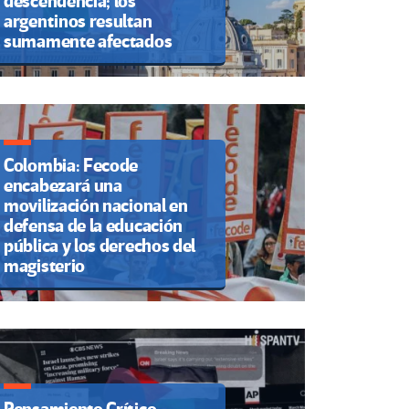
descendencia; los
argentinos resultan
sumamente afectados
Colombia: Fecode
encabezará una
movilización nacional en
defensa de la educación
pública y los derechos del
magisterio