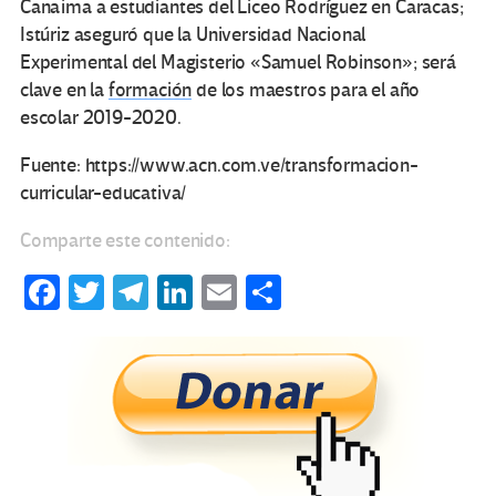
Canaima a estudiantes del Liceo Rodríguez en Caracas;
Istúriz aseguró que la Universidad Nacional
Experimental del Magisterio «Samuel Robinson»; será
clave en la
formación
de los maestros para el año
escolar 2019-2020.
Fuente: https://www.acn.com.ve/transformacion-
curricular-educativa/
Comparte este contenido:
Fa
T
Te
Li
E
C
ce
wi
le
n
m
o
b
tt
gr
ke
ail
m
o
er
a
dI
p
o
m
n
ar
k
tir