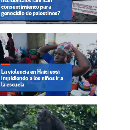
occidentales fabrican
consentimiento para
genocidio de palestinos?
La violencia en Haití está
impidiendo a los niños ir a
la escuela