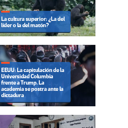
La cultura superior: ¿La del
líder o la del matón?
EEUU: La capitulación de la
Universidad Columbia
frente a Trump. La
academia se postra ante la
dictadura