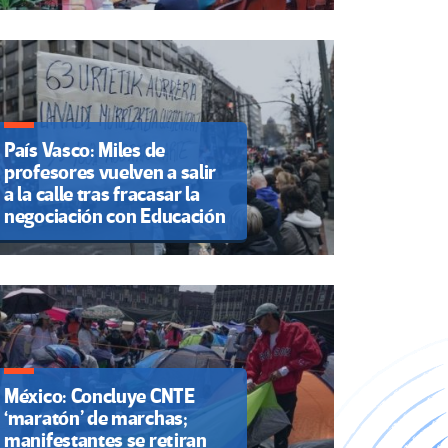
País Vasco: Miles de
profesores vuelven a salir
a la calle tras fracasar la
negociación con Educación
México: Concluye CNTE
‘maratón’ de marchas;
manifestantes se retiran