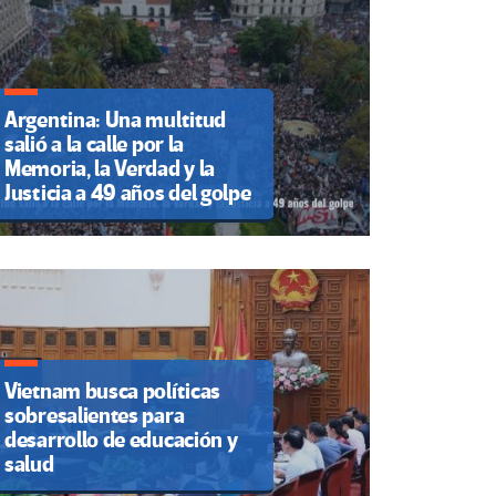
Argentina: Una multitud
salió a la calle por la
Memoria, la Verdad y la
Justicia a 49 años del golpe
Vietnam busca políticas
sobresalientes para
desarrollo de educación y
salud