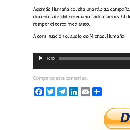
Además Humaña solicita una rápida campaña de
docentes de chile mediante vidria cortos. Chi
romper el cerco mediático.
A continuación el audio de Michael Humaña
00:00
Reproductor
de
audio
Comparte este contenido:
Fa
T
Te
Li
E
C
ce
wi
le
n
m
o
b
tt
gr
ke
ail
m
o
er
a
dI
p
o
m
n
ar