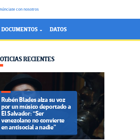
núnciate con nosotros
DOCUMENTOS
DATOS
OTICIAS RECIENTES
Rubén Blades alza su voz
por un músico deportado a
El Salvador: “Ser
venezolano no convierte
en antisocial a nadie”