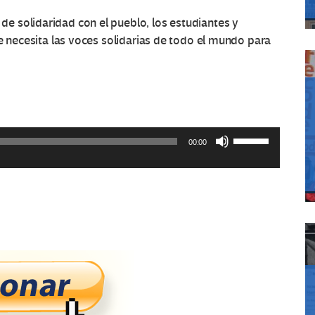
 solidaridad con el pueblo, los estudiantes y
le necesita las voces solidarias de todo el mundo para
Utiliza
00:00
las
teclas
de
flecha
arriba/abajo
para
aumentar
o
disminuir
el