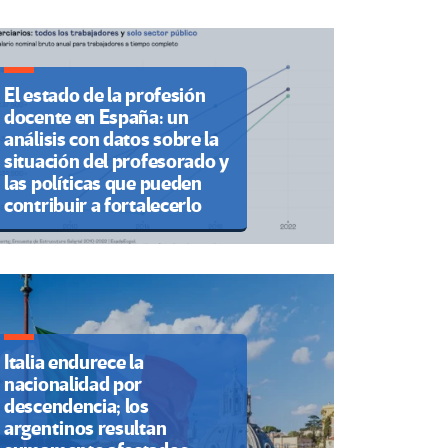
El estado de la profesión
docente en España: un
análisis con datos sobre la
situación del profesorado y
las políticas que pueden
contribuir a fortalecerlo
Italia endurece la
nacionalidad por
descendencia; los
argentinos resultan