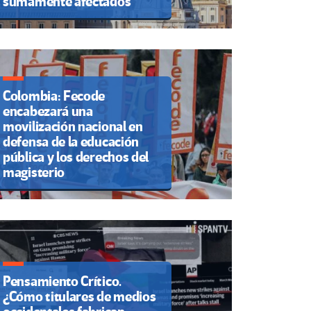
sumamente afectados
Colombia: Fecode
encabezará una
movilización nacional en
defensa de la educación
pública y los derechos del
magisterio
Pensamiento Crítico.
¿Cómo titulares de medios