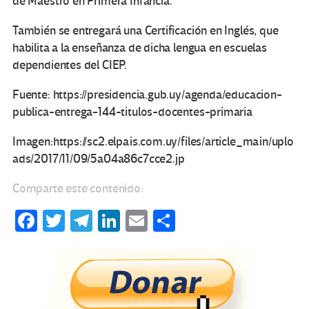
de Maestro en Primera Infancia.
También se entregará una Certificación en Inglés, que
habilita a la enseñanza de dicha lengua en escuelas
dependientes del CIEP.
Fuente: https://presidencia.gub.uy/agenda/educacion-
publica-entrega-144-titulos-docentes-primaria
Imagen:https://sc2.elpais.com.uy/files/article_main/uplo
ads/2017/11/09/5a04a86c7cce2.jp
Comparte este contenido:
Fa
T
Te
Li
E
C
ce
wi
le
n
m
o
b
tt
gr
ke
ail
m
o
er
a
dI
p