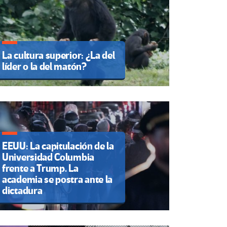
La cultura superior: ¿La del
líder o la del matón?
EEUU: La capitulación de la
Universidad Columbia
frente a Trump. La
academia se postra ante la
dictadura