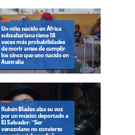
Un niño nacido en África
subsahariana tiene 18
veces más probabilidades
de morir antes de cumplir
los cinco que uno nacido en
Australia
Rubén Blades alza su voz
por un músico deportado a
El Salvador: “Ser
venezolano no convierte