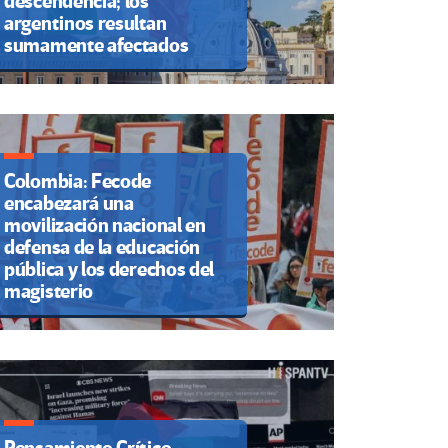
descendencia; los
argentinos resultan
sumamente afectados
Colombia: Fecode
encabezará una
movilización nacional en
defensa de la educación
pública y los derechos del
magisterio