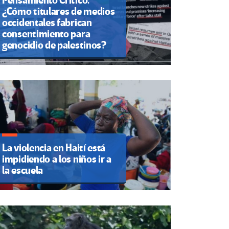
Pensamiento Crítico.
¿Cómo titulares de medios
occidentales fabrican
consentimiento para
genocidio de palestinos?
La violencia en Haití está
impidiendo a los niños ir a
la escuela