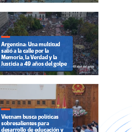
Argentina: Una multitud
salió a la calle por la
Memoria, la Verdad y la
Justicia a 49 años del golpe
Vietnam busca políticas
sobresalientes para
desarrollo de educación y