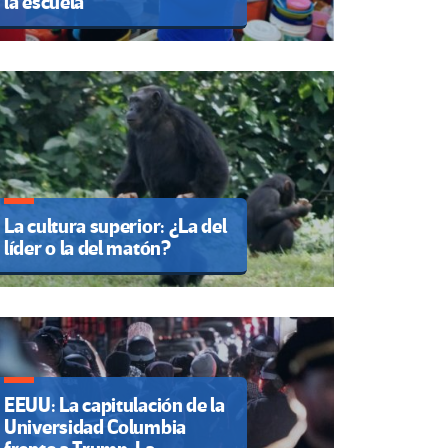
la escuela
La cultura superior: ¿La del
líder o la del matón?
EEUU: La capitulación de la
Universidad Columbia