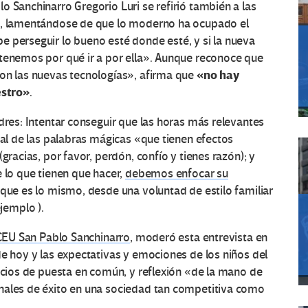
o Sanchinarro Gregorio Luri se refirió también a las
ón, lamentándose de que lo moderno ha ocupado el
 perseguir lo bueno esté donde esté, y si la nueva
 tenemos por qué ir a por ella». Aunque reconoce que
«no hay
con las nuevas tecnologías», afirma que
estro»
.
dres: Intentar conseguir que las horas más relevantes
ual de las palabras mágicas «que tienen efectos
gracias, por favor, perdón, confío y tienes razón); y
e lo que tienen que hacer,
debemos enfocar su
o que es lo mismo, desde una voluntad de estilo familiar
ejemplo ).
CEU San Pablo Sanchinarro
, moderó esta entrevista en
de hoy y las expectativas y emociones de los niños del
pacios de puesta en común, y reflexión «de la mano de
nales de éxito en una sociedad tan competitiva como