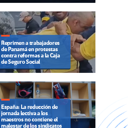
Reprimen a trabajadores
de Panamá en protestas
contra reformas a la Caja
de Seguro Social
España: La reducción de
jornada lectiva a los
maestros no contiene el
malestar de los sindicatos