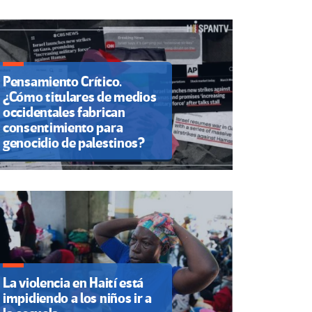
Pensamiento Crítico.
¿Cómo titulares de medios
occidentales fabrican
consentimiento para
genocidio de palestinos?
La violencia en Haití está
impidiendo a los niños ir a