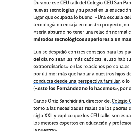
Durante ese CEU talk del Colegio CEU San Pabl
nuevas tecnologías y su papel en la educaci
lugar que ocupada lo bueno. «Una escuela debe
tecnología no encaja en nuestro proyecto, no
«sería absurdo no tener una relación normal 
métodos tecnológicos superiores a un ma
Luri se despidió con tres consejos para los pa
del día no sean las más caóticas; el uso habit
extraordinarios» en las relaciones personales (
por último: más que hablar a nuestros hijos d
conducta desde una perspectiva familiar
, o l
«esto los Fernández no lo hacemos»
(
, por 
Carlos Ortiz Sanchidrián, director del
Colegio 
torno a las necesidades reales de los padres 
siglo XXI, y explicó que los CEU talks son es
los mejores expertos en educación y profesio
la nuestra».