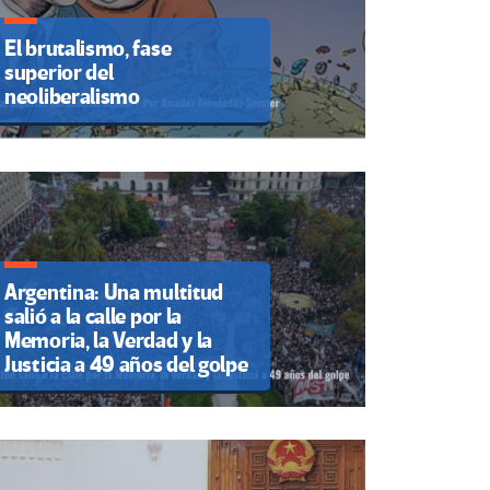
El brutalismo, fase
superior del
neoliberalismo
Argentina: Una multitud
salió a la calle por la
Memoria, la Verdad y la
Justicia a 49 años del golpe