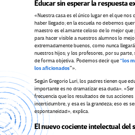
Educar sin esperar la respuesta e
«Nuestra casa es el único lugar en el que nos
haber llegado; en la escuela no debemos quer
maestro es el amante celoso de lo mejor qu
para hacer visible a nuestros alumnos lo mej
extremadamente buenos, como nunca llegará a
nuestros hijos; y los profesores, por su par
“los m
de forma objetiva. Podemos decir que
los aficionados
”
».
Según Gregorio Luri, los padres tienen que edu
importante es no dramatizar esa duda». «Se
frecuencia que los resultados de tus accione
incertidumbre, y esa es la grandeza; eso es se
espontaneidad», explica.
El nuevo cociente intelectual del s