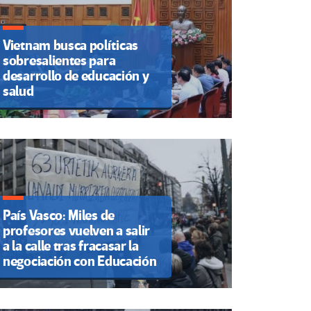
Vietnam busca políticas
sobresalientes para
desarrollo de educación y
salud
País Vasco: Miles de
profesores vuelven a salir
a la calle tras fracasar la
negociación con Educación