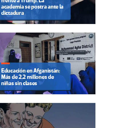
frente a Trump. La
academia se postra ante la
dictadura
Educación en Afganistán:
Más de 2.2 millones de
niñas sin clases