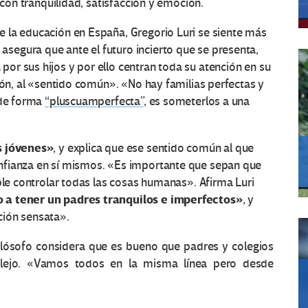
 con tranquilidad, satisfacción y emoción.
 la educación en España, Gregorio Luri se siente más
egura que ante el futuro incierto que se presenta,
r sus hijos y por ello centran toda su atención en su
ión, al «sentido común». «No hay familias perfectas y
 de forma
“pluscuamperfecta”
, es someterlos a una
s jóvenes»
, y explica que ese sentido común al que
nfianza en sí mismos. «Es importante que sepan que
ble controlar todas las cosas humanas». Afirma Luri
o a tener un padres tranquilos e imperfectos»
, y
ción sensata».
 filósofo considera que es bueno que padres y colegios
plejo. «Vamos todos en la misma línea pero desde