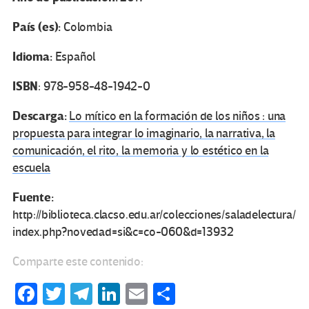
País (es):
Colombia
Idioma:
Español
ISBN
: 978-958-48-1942-0
Descarga:
Lo mítico en la formación de los niños : una
propuesta para integrar lo imaginario, la narrativa, la
comunicación, el rito, la memoria y lo estético en la
escuela
Fuente:
http://biblioteca.clacso.edu.ar/colecciones/saladelectura/
index.php?novedad=si&c=co-060&d=13932
Comparte este contenido:
Fa
T
Te
Li
E
C