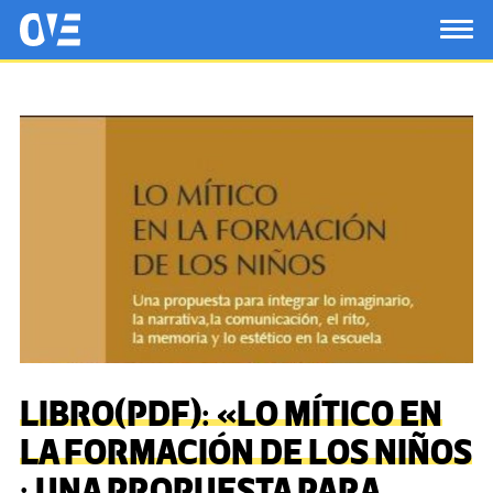
Saltar al contenido principal
OtrasVocesenEducacion.org
TOG
LIBRO(PDF): «LO MÍTICO EN
LA FORMACIÓN DE LOS NIÑOS
: UNA PROPUESTA PARA