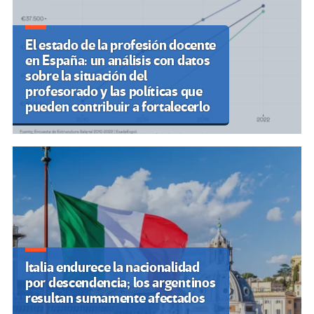
El estado de la profesión docente
en España: un análisis con datos
sobre la situación del
profesorado y las políticas que
pueden contribuir a fortalecerlo
Italia endurece la nacionalidad
por descendencia; los argentinos
resultan sumamente afectados