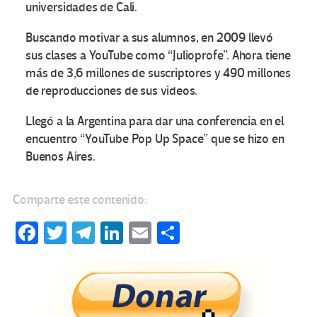
universidades de Cali.
Buscando motivar a sus alumnos, en 2009 llevó
sus clases a YouTube como “Julioprofe”. Ahora tiene
más de 3,6 millones de suscriptores y 490 millones
de reproducciones de sus videos.
Llegó a la Argentina para dar una conferencia en el
encuentro “YouTube Pop Up Space” que se hizo en
Buenos Aires.
Comparte este contenido:
Fa
T
Te
Li
E
C
ce
wi
le
n
m
o
b
tt
gr
ke
ail
m
o
er
a
dI
p