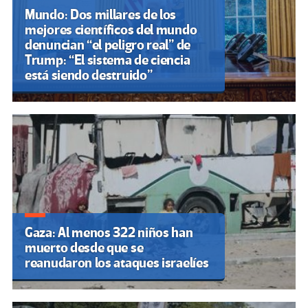
Mundo: Dos millares de los
mejores científicos del mundo
denuncian “el peligro real” de
Trump: “El sistema de ciencia
está siendo destruido”
Gaza: Al menos 322 niños han
muerto desde que se
reanudaron los ataques israelíes