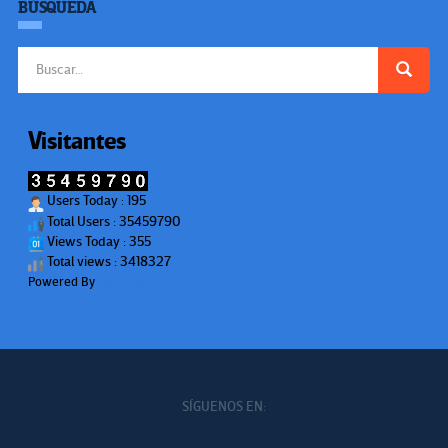
BÚSQUEDA
Buscar:
Visitantes
Users Today : 195
Total Users : 35459790
Views Today : 355
Total views : 3418327
Powered By
WPS Visitor Counter
SÍGUENOS EN: