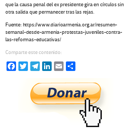
que la causa penal del ex presidente gira en círculos sin
otra salida que permanecer tras las rejas.
Fuente: https://www.diarioarmenia.org.ar/resumen-
semanal-desde-armenia-protestas-juveniles-contra-
las-reformas-educativas/
Comparte este contenido:
Fa
T
Te
Li
E
C
ce
wi
le
n
m
o
b
tt
gr
ke
ail
m
o
er
a
dI
p
o
m
n
ar
k
tir